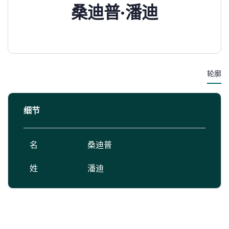
桑迪普·潘迪
轮廓
细节
名
桑迪普
姓
潘迪