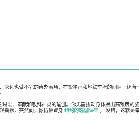
、永远也做不完的待办事项，在警笛声和地铁车流的间隙，还有
。.
它是爱、奉献和敬拜神灵的瑜伽。你无需扭动身体摆出高难度的
轻轻摇摆，突然间，你仿佛置身
纽约的瑜伽课堂
。
没错，这就是