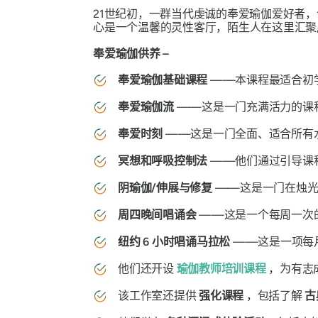
21世纪初，一群当代虔诚的奉爱瑜伽爱好者，
心是一个温馨的灵性客厅，陌生人在这里汇聚
奉爱瑜伽供养 –
奉爱瑜伽基础课程
——本课程最适合初
奉爱瑜伽流
——这是一门充满活力的课
奉爱时刻
——这是一门全面、适合所有
冥想和呼吸控制法
——他们通过引导课
阴瑜伽/伸展与修复
——这是一门在烛光
周四晚间唱诵会
——这是一个每周一次
纽约 6 小时唱诵马拉松
——这是一项每
他们还开设
瑜伽教师培训课程
，为有志
该工作室还提供
强化课程
，包括了解
古