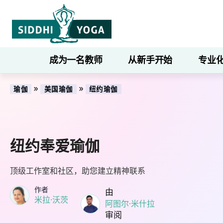
成为一名教师
从新手开始
专业
»
»
瑜伽
美国瑜伽
纽约瑜伽
纽约奉爱瑜伽
顶级工作室和社区，助您建立精神联系
作者
由
米拉·沃茨
阿图尔·米什拉
审阅