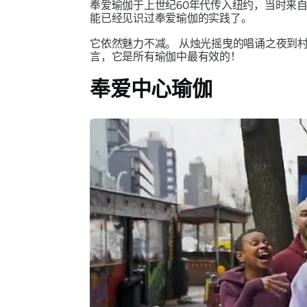
奉爱瑜伽于上世纪60年代传入纽约，当时来
能已经见识过奉爱瑜伽的实践了。
它依然魅力不减。
从烛光摇曳的唱诵之夜到
言，它是所有瑜伽中最有效的！
奉爱中心瑜伽