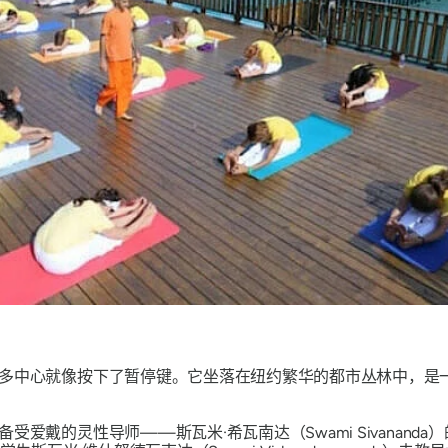
多中心就像按下了暂停键。它坐落在纽约繁华的都市丛林中，是
爱戴的灵性导师——斯瓦米·希瓦南达（Swami Sivanand