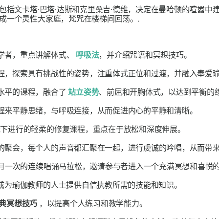
包括文卡塔·巴塔·达斯和克里桑吉·德维，决定在曼哈顿的喧嚣
成一个灵性大家庭，梵咒在楼梯间回荡。.
学者，重点讲解体式、
呼吸法
，并介绍咒语和冥想技巧。
程，探索具有挑战性的姿势，注重体式正位和过渡，并融入奉爱
水平的课程，融合了
站立姿势
、前屈和开胸体式，以达到平衡的
程来平静思绪，与呼吸连接，从而促进内心的平静和清晰。
下进行的轻柔的修复课程，重点在于放松和深度伸展。
的聚会，每个人的声音都汇聚在一起，进行虔诚的吟唱，从而带
月一次的连续唱诵马拉松，邀请参与者进入一个充满冥想和喜悦
成为瑜伽教师的人士提供自信执教所需的技能和知识。
典冥想技巧
，以提高个人练习和教学能力。