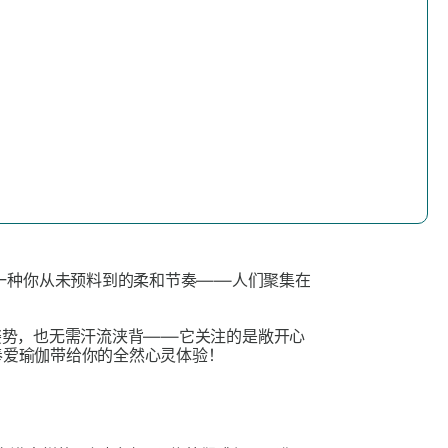
一种你从未预料到的柔和节奏——人们聚集在
姿势，也无需汗流浃背——它关注的是敞开心
奉爱瑜伽带给你的全然心灵体验！