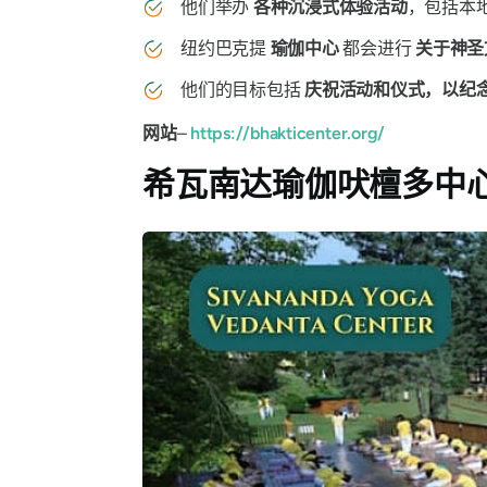
他们举办
各种沉浸式体验活动
，包括本
纽约巴克提
瑜伽中心
都会进行
关于神圣
他们的目标包括
庆祝活动和仪式，以纪
网站
–
https://bhakticenter.org/
希瓦南达瑜伽吠檀多中