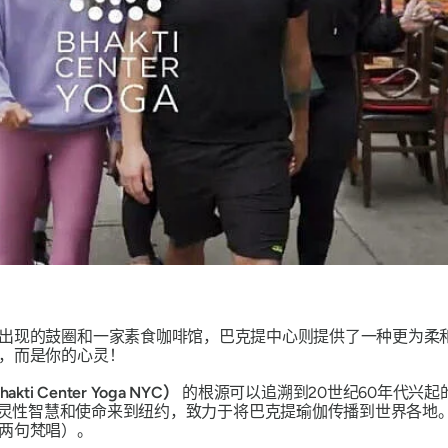
出现的鼓圈和一家素食咖啡馆，巴克提中心则提供了一种更为柔
，而是你的心灵！
ti Center Yoga NYC）
的根源可以追溯到20世纪60年代兴起的
hupada）带着他的灵性智慧和使命来到纽约，致力于将巴克提瑜伽传播到
一两句梵唱）。