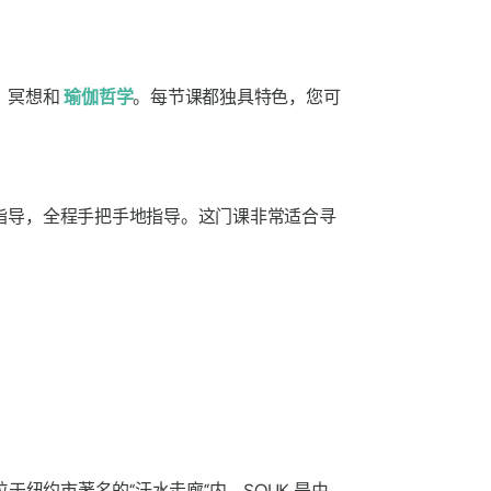
、冥想和
瑜伽哲学
。每节课都独具特色，您可
指导，全程手把手地指导。这门课非常适合寻
于纽约市著名的“汗水走廊”内。SOUK 是由