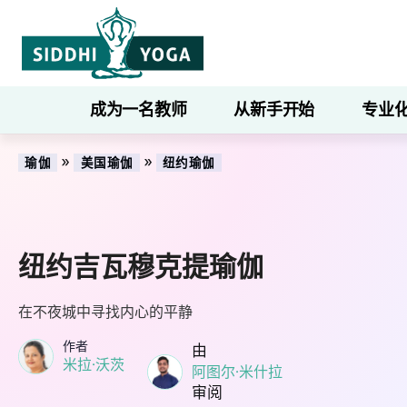
成为一名教师
从新手开始
专业
»
»
瑜伽
美国瑜伽
纽约瑜伽
纽约吉瓦穆克提瑜伽
在不夜城中寻找内心的平静
作者
由
米拉·沃茨
阿图尔·米什拉
审阅