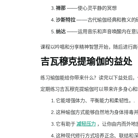
禅那
——使心灵平静的冥想
沙斯特拉
——古代瑜伽经典和教义的
纳达
——运用音乐和声音唤醒内在意
课程以吟唱和分享精神智慧开始，随后进行高
吉瓦穆克提瑜伽的益处
练习瑜伽能给你带来什么？读完以下益处后
定期练习吉瓦穆克提瑜伽可以带来许多身心和
它能增强体力、平衡能力和柔韧性。.
这种瑜伽方式能够自然地为身体排毒并
它有助于
减轻压力
，让你由内而外地
这种现代修行方式培养正念、联结和深