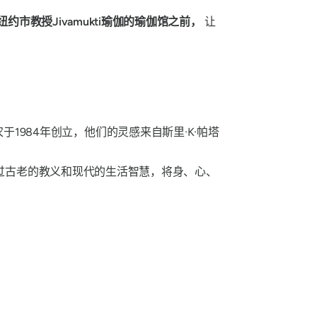
纽约市教授Jivamukti瑜伽的瑜伽馆之前，
让
于1984年创立，他们的灵感来自斯里·K·帕塔
过古老的教义和现代的生活智慧，将身、心、