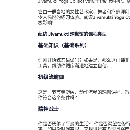
Jivamukti Yoga Collective位于
它由一群当地的女性艺术家、舞者和疗愈师创立
令人愉悦的练习体验。阅读
Jivamukti Yoga 
极影响！
纽约 Jivamukti 瑜伽馆的课程类型
基础知识（基础系列）
你刚开始练习瑜伽吗？如果是，那么这门课非
工具，帮助你循序渐进地建立自信。.
初级流瑜伽
这是一节节奏舒缓、动作流畅的瑜伽课程，旨
你符合这个条件吗？
精神战士
你是否厌倦了平淡的生活？
你是否渴望在修行
凑。如果你时间有限，又想进行有条理且强度