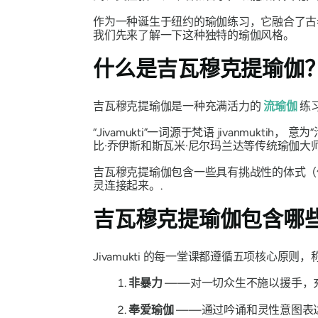
作为一种诞生于纽约的瑜伽练习，它融合了古
我们先来了解一下这种独特的瑜伽风格。
什么是吉瓦穆克提瑜伽
吉瓦穆克提瑜伽是一种充满活力的
流瑜伽
练
“Jivamukti”一词源于梵语
jivanmuktih，
意为“
比·乔伊斯和斯瓦米·尼尔玛兰达等传统瑜伽大
吉瓦穆克提瑜伽包含一些具有挑战性的体式（
灵连接起来。.
吉瓦穆克提瑜伽包含哪
Jivamukti 的每一堂课都遵循五项核心原则，
非暴力
——对一切众生不施以援手，
奉爱瑜伽
——通过吟诵和灵性意图表