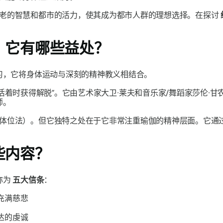
老的智慧和都市的活力，使其成为都市人群的理想选择。在探讨
？它有哪些益处？
习，它将身体运动与深刻的精神教义相结合。
活着时获得解脱”。它由艺术家大卫·莱夫和音乐家/舞蹈家莎伦·甘农
师。
体位法）。但它独特之处在于它非常注重瑜伽的精神层面。它通
些内容？
称为
五大信条
：
充满慈悲
达的虔诚