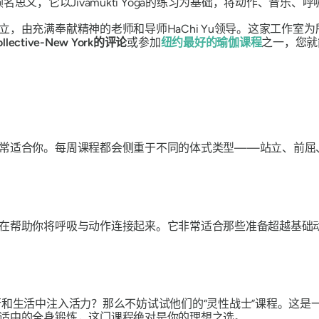
纽约市中心。顾名思义，它以Jivamukti Yoga的练习为基础，将动作、音
，由充满奉献精神的老师和导师HaChi Yu领导。这家工作室
Collective-New York的评论
或参加
纽约最好的瑜伽课程
之一，您就
常适合你。每周课程都会侧重于不同的体式类型——站立、前屈
在帮助你将呼吸与动作连接起来。它非常适合那些准备超越基础
和生活中注入活力？那么不妨试试他们的“灵性战士”课程。这是
适中的全身锻炼，这门课程绝对是你的理想之选。