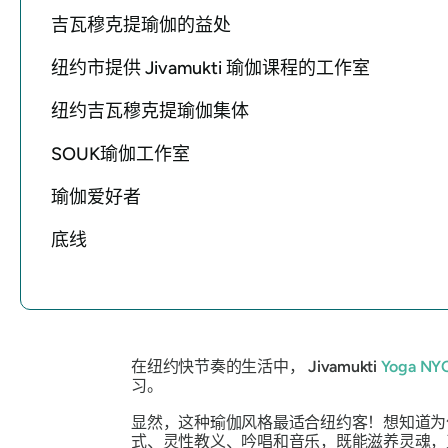
吉瓦穆克提瑜伽的益处
纽约市提供 Jivamukti 瑜伽课程的工作室
纽约吉瓦穆克提瑜伽集体
SOUK瑜伽工作室
瑜伽爱好者
底线
在纽约快节奏的生活中，
Jivamukti
Yoga NY
习。
显然，这种瑜伽风格最适合纽约客！想知道为
式、灵性教义、吟唱和音乐，既能滋养灵魂，