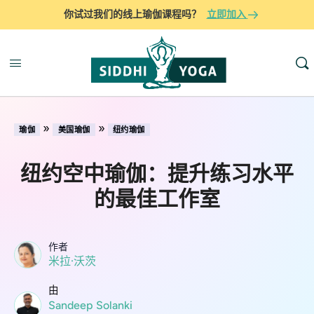
你试过我们的线上瑜伽课程吗？
立即加入
»
»
瑜伽
美国瑜伽
纽约瑜伽
纽约空中瑜伽：提升练习水平
的最佳工作室
作者
米拉·沃茨
由
Sandeep Solanki