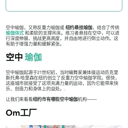
空中瑜伽，又称反重力瑜伽或
纽约悬挂瑜伽
，结合了传统
瑜伽体式
和柔软的支撑吊床。练习者悬挂在空中，可以进
行深度伸展、挑战更高高度，并自由地进行倒立动作。这
有助于增强力量和缓解紧张。
空中
瑜伽
空中瑜伽起源于21世纪初，当时编舞家兼体操运动员克里
斯托弗·哈里森在纽约创立了反重力空中瑜伽学院。很快，
这座城市就接受了这项充满力量的运动，因为它能带来快
乐、创造力和身体上的益处。.
让我们来看看
纽约市有哪些空中瑜伽
机构——
Om工厂