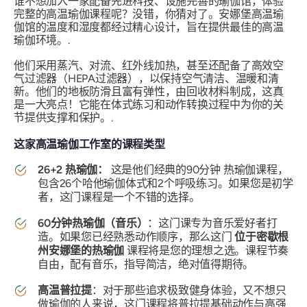
谁不想加入一家配备先进科技、设施完善的瑜伽馆，体验
完整的高温瑜伽课程呢？没错，你猜对了。安娜堡高温瑜
伽馆的温度和湿度都经过精心设计，旨在提供最佳的高温
瑜伽环境。.
他们采用蒸汽、对流、红外线加热，甚至还配备了高效空
气过滤器（HEPA过滤器），以保持空气清洁、温暖和清
新。他们的地板防滑且富有弹性，由回收材料制成，这真
是一大亮点！它能在体式练习和动作转换过程中为你的关
节提供支撑和保护。.
这家高温瑜伽工作室的课程类型
26+2 热瑜伽：
这是他们经典的90分钟
热瑜伽课程，
包含26个哈他瑜伽体式和2个呼吸练习。如果您是初学
者，这门课程是一个不错的选择。
60分钟热瑜伽（音乐）
：这门课专为音乐爱好者打
造。如果您已经熟悉动作顺序，那么这门
位于密歇根
州安娜堡的热瑜伽
课程将是您的理想之选。课程节奏
自由，配有音乐，指导简洁，绝对值得期待。
高温普拉提
：对于那些追求极致健身体验，又不想只
做瑜伽的人来说，这门课程将普拉提基础动作与高强