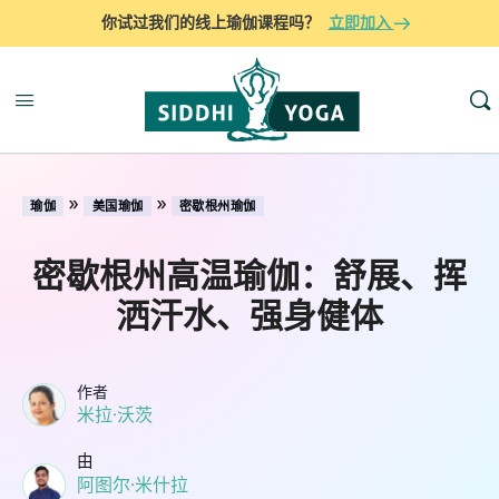
你试过我们的线上瑜伽课程吗？
立即加入
»
»
瑜伽
美国瑜伽
密歇根州瑜伽
密歇根州高温瑜伽：舒展、挥
洒汗水、强身健体
作者
米拉·沃茨
由
阿图尔·米什拉