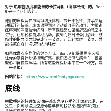
对于
热瑜伽强度和能量的卡拉马祖（密歇根州）的
，Bent
9
是一个热门去处。
他们的课程旨在帮助您增强体魄、提升柔韧性，并享受运
动挥汗的快感。瑜伽课程融合了动感流畅的动作、力量训
练序列和深度拉伸练习，所有课程都在温暖舒适的教室中
进行，让您轻松自如地活动。教练们随时准备用清晰、鼓
励性的指导引导您完成每一节课，让您轻松跟上节奏，并
能根据自身情况调整练习强度。.
如果你喜欢多样化的健身方式，Bent 9 能提供更多选择，
让你的健身计划保持新鲜感。他们还提供动感单车、芭蕾
塑形和普拉提课程。所有这些课程都集中在一个地方，是
不是很棒？
网站链接：
https://www.bent9hotyoga.com/
底线
密歇根州的热瑜伽
就像是逃离寒冷冬季的迷你避风港，在
这里，你可以通过深度伸展手臂和腿部来摆脱所有烦恼，
并通过正确的呼吸拥抱生活。