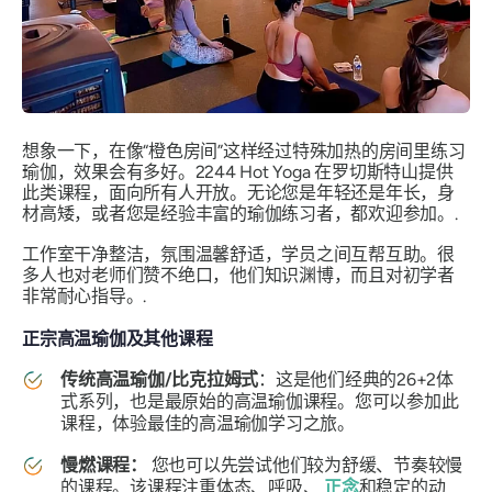
想象一下，在像“橙色房间”这样经过特殊加热的房间里练习
瑜伽，效果会有多好。2244 Hot Yoga 在罗切斯特山提供
此类课程，面向所有人开放。无论您是年轻还是年长，身
材高矮，或者您是经验丰富的瑜伽练习者，都欢迎参加。.
工作室干净整洁，氛围温馨舒适，学员之间互帮互助。很
多人也对老师们赞不绝口，他们知识渊博，而且对初学者
非常耐心指导。.
正宗高温瑜伽及其他课程
传统高温瑜伽/比克拉姆式
：这是他们经典的26+2体
式系列，也是最原始的高温瑜伽课程。您可以参加此
课程，体验最佳的高温瑜伽学习之旅。
慢燃课程：
您也可以先尝试他们较为舒缓、节奏较慢
的课程。该课程注重体态、呼吸、
正念
和稳定的动