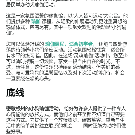
居民举办幼犬瑜伽活动。
这是一家氛围温馨的瑜伽馆，以“人人皆可运动”为宗旨。他
们提供多种
瑜伽
课程，从轻柔的伸展运动到更注重冥想的
瑜伽体式，应有尽有。其中一项颇受欢迎的活动是“小狗瑜
伽”。
您可以体验舒缓的
瑜伽课程，适合初学者，
还能与四处游
荡的待领养小狗们亲密互动。活动氛围轻松惬意，适合所
有水平的练习者。因此，在这场“灵魂瑜伽”活动中，您至少
可以暂时摆脱一切烦恼，享受一段自由自在的时光。不
过，请注意，这份快乐只持续到活动结束。但美好的感
受、与可爱狗狗的温馨回忆以及对下次活动的期待，将会
一直萦绕在您的心头。
底线
密歇根州的小狗瑜伽活动，
恰好为许多人提供了一种令人
心情愉悦的放松方式，而他们之前甚至都不知道自己需要
这种方式。它提供了一个放慢脚步、绽放笑容、重新与生
活中的简单美好建立联系的机会——同时还能为动物们做
些好事。