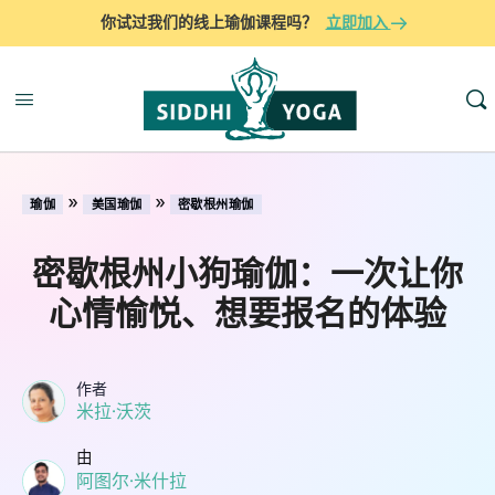
你试过我们的线上瑜伽课程吗？
立即加入
»
»
瑜伽
美国瑜伽
密歇根州瑜伽
密歇根州小狗瑜伽：一次让你
心情愉悦、想要报名的体验
作者
米拉·沃茨
由
阿图尔·米什拉