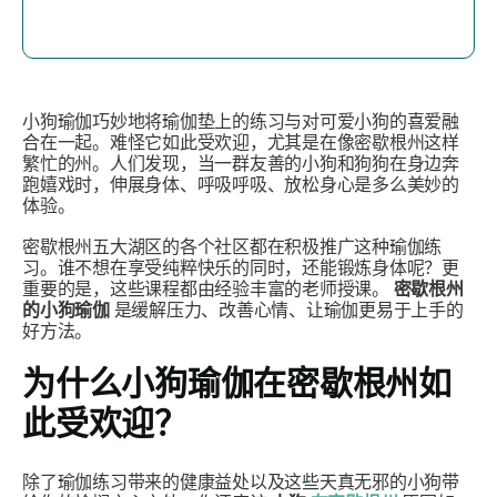
小狗瑜伽巧妙地将瑜伽垫上的练习与对可爱小狗的喜爱融
合在一起。难怪它如此受欢迎，尤其是在像密歇根州这样
繁忙的州。人们发现，当一群友善的小狗和狗狗在身边奔
跑嬉戏时，伸展身体、呼吸呼吸、放松身心是多么美妙的
体验。
密歇根州五大湖区的各个社区都在积极推广这种瑜伽练
习。谁不想在享受纯粹快乐的同时，还能锻炼身体呢？更
重要的是，这些课程都由经验丰富的老师授课。
密歇根州
的小狗瑜伽
是缓解压力、改善心情、让瑜伽更易于上手的
好方法。
为什么小狗瑜伽在密歇根州如
此受欢迎？
除了瑜伽练习带来的健康益处以及这些天真无邪的小狗带