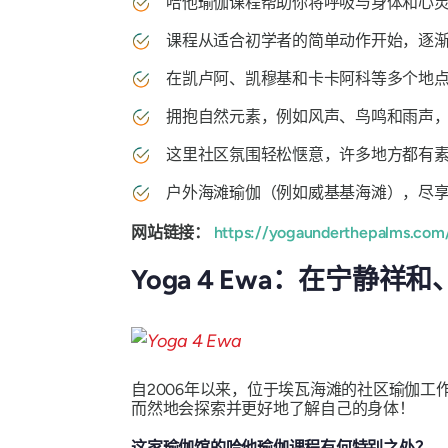
哈他瑜伽课程帮助你将呼吸与身体和心
课程从适合初学者的简单动作开始，逐
在凯卢阿、凯穆基和卡卡阿科等多个地
拥抱自然元素，例如风声、鸟鸣和雨声
这里社区氛围轻松惬意，许多地方都有
户外海滩瑜伽（例如威基基海滩），尽
网站链接：
https://yogaunderthepalms.com
Yoga 4 Ewa：在宁静
自2006年以来，位于埃瓦海滩的社区瑜伽工作
而然地会探索并更好地了解自己的身体！
这家瑜伽馆的哈他瑜伽课程有何特别之处？