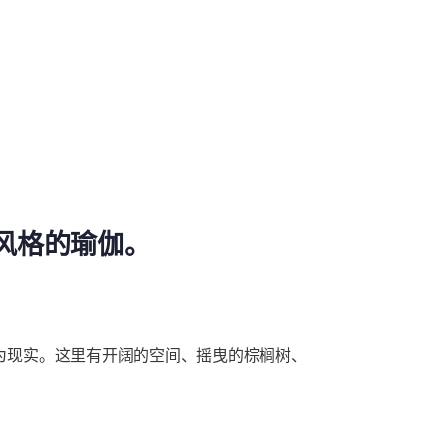
风格的瑜伽。
为现实。这里有开阔的空间、摇曳的棕榈树、