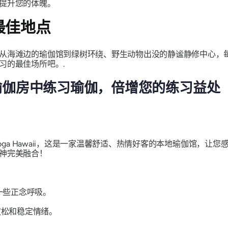
提升您的体魄。
最佳地点
从海滩边的瑜伽馆到绿树环绕、野生动物出没的静谧静修中心，
习的最佳场所吧。.
瑜伽房中练习瑜伽，倍增您的练习益处
Yoga Hawaii，这是一家温馨舒适、热情好客的本地瑜伽馆，
神完美融合！
一些正念呼吸。
放松和稳定情绪。