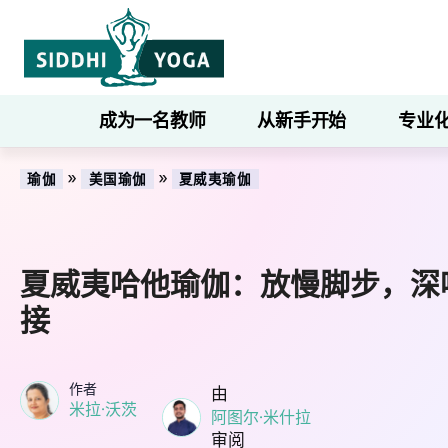
成为一名教师
从新手开始
专业
»
»
瑜伽
美国瑜伽
夏威夷瑜伽
夏威夷哈他瑜伽：放慢脚步，深
接
作者
由
米拉·沃茨
阿图尔·米什拉
审阅