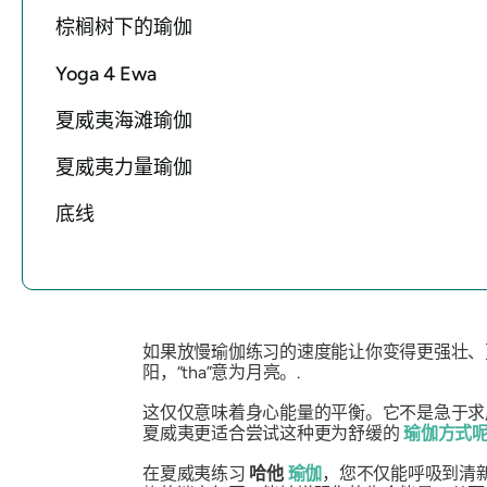
棕榈树下的瑜伽
Yoga 4 Ewa
夏威夷海滩瑜伽
夏威夷力量瑜伽
底线
如果放慢瑜伽练习的速度能让你变得更强壮、更
阳，“tha”意为月亮。.
这仅仅意味着身心能量的平衡。它不是急于求
夏威夷更适合尝试这种更为舒缓的
瑜伽方式
在夏威夷练习
哈他
瑜伽
，您不仅能呼吸到清