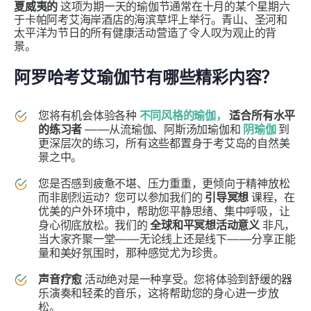
夏威夷的
这项为期一天的瑜伽节通常在十月的某个星期六
于卡帕阿考艾海岸酒店的海滨草坪上举行。青山、圣河和
太平洋为节日的所有健康活动营造了令人叹为观止的背
景。
阿罗哈考艾瑜伽节有哪些精彩内容？
您将有机会体验各种
不同风格的瑜伽，
适合所有水平
的练习者
——从流瑜伽、阿斯汤加瑜伽和
阴瑜伽
到
更深层次的练习，所有这些都置身于考艾岛的自然美
景之中。
您是否感到疲惫不堪、压力重重，更倾向于精神放松
而非剧烈运动？您可以参加我们的
引导冥想
课程，在
优美的户外环境中，帮助您平静思绪、集中呼吸，让
身心彻底放松。我们的
全球和平冥想活动意义
非凡，
当大家齐聚一堂——无论线上还是线下——分享正能
量和美好氛围时，那种感觉尤为珍贵。
声音疗愈
活动绝对是一种享受。您将体验到舒缓的器
乐演奏和轻柔的音乐，这将帮助您的身心进一步放
松。