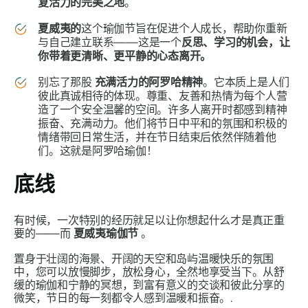
复活力的完美之地
。
夏威夷的
这个瑜伽节旨在促进个人成长，帮助你重新
与自己建立联系——这是一个
反思、学习的机会，让
你带着更清晰、更平静的心态离开。
别忘了那股
充满活力的阿罗哈精神
。它本质上是人们
彼此真诚相待的体现。尊重、友善和热情为每个人营
造了一个安全温馨的空间。许多人离开时都感到精神
振奋、充满动力。他们将节日中平和的氛围和积极的
情绪带回日常生活，并在节日结束后依然伴随着他
们。这就是阿罗哈瑜伽！
底线
有时候，一次特别的经历就足以让你想起什么才是真正重
要的——而
夏威夷瑜伽节
。
置身于壮阔的海景、开阔的天空和岛屿温暖快乐的氛围
中，您可以放慢脚步，放松身心，全然地享受当下。从舒
缓的瑜伽和宁静的冥想，到富有意义的交谈和彼此分享的
微笑，节日的每一刻都令人感到温暖和振奋。.