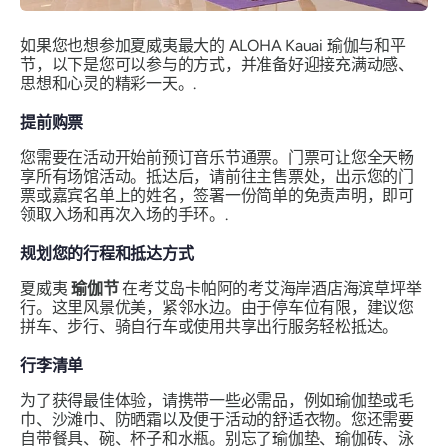
如果您也想参加夏威夷最大的 ALOHA Kauai 瑜伽与和平
节，以下是您可以参与的方式，并准备好迎接充满动感、
思想和心灵的精彩一天。.
提前购票
您需要在活动开始前预订音乐节通票。门票可让您全天畅
享所有场馆活动。抵达后，请前往主售票处，出示您的门
票或嘉宾名单上的姓名，签署一份简单的免责声明，即可
领取入场和再次入场的手环。.
规划您的行程和抵达方式
夏威夷
瑜伽节
在考艾岛卡帕阿的考艾海岸酒店海滨草坪举
行。这里风景优美，紧邻水边。由于停车位有限，建议您
拼车、步行、骑自行车或使用共享出行服务轻松抵达。
行李清单
为了获得最佳体验，请携带一些必需品，例如瑜伽垫或毛
巾、沙滩巾、防晒霜以及便于活动的舒适衣物。您还需要
自带餐具、碗、杯子和水瓶。别忘了瑜伽垫、瑜伽砖、泳