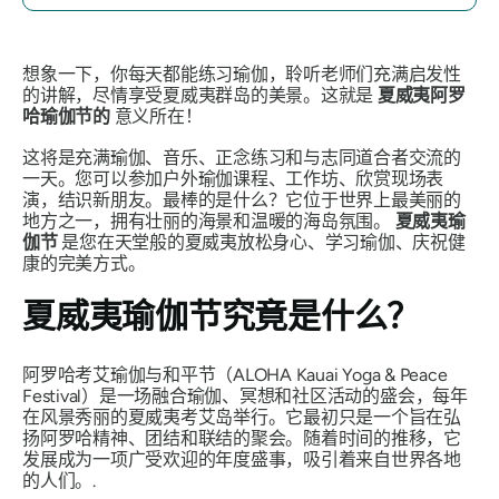
想象一下，你每天都能练习瑜伽，聆听老师们充满启发性
的讲解，尽情享受夏威夷群岛的美景。这就是
夏威夷阿罗
哈瑜伽节的
意义所在！
这将是充满瑜伽、音乐、正念练习和与志同道合者交流的
一天。您可以参加户外瑜伽课程、工作坊、欣赏现场表
演，结识新朋友。最棒的是什么？它位于世界上最美丽的
地方之一，拥有壮丽的海景和温暖的海岛氛围。
夏威夷瑜
伽节
是您在天堂般的夏威夷放松身心、学习瑜伽、庆祝健
康的完美方式。
夏威夷瑜伽节究竟是什么？
阿罗哈考艾瑜伽与和平节（ALOHA Kauai Yoga & Peace
Festival）是一场融合瑜伽、冥想和社区活动的盛会，每年
在风景秀丽的夏威夷考艾岛举行。它最初只是一个旨在弘
扬阿罗哈精神、团结和联结的聚会。随着时间的推移，它
发展成为一项广受欢迎的年度盛事，吸引着来自世界各地
的人们。.