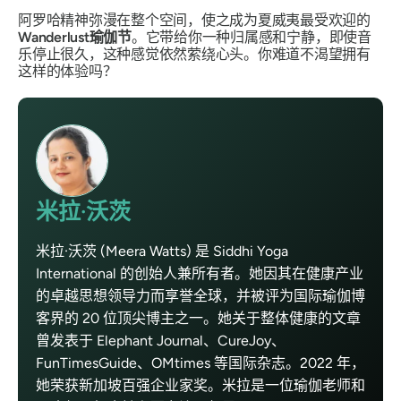
阿罗哈精神弥漫在整个空间，使之成为夏威夷最受欢迎的
Wanderlust瑜伽节
。它带给你一种归属感和宁静，即使音
乐停止很久，这种感觉依然萦绕心头。你难道不渴望拥有
这样的体验吗？
米拉·沃茨
米拉·沃茨 (Meera Watts) 是 Siddhi Yoga
International 的创始人兼所有者。她因其在健康产业
的卓越思想领导力而享誉全球，并被评为国际瑜伽博
客界的 20 位顶尖博主之一。她关于整体健康的文章
曾发表于 Elephant Journal、CureJoy、
FunTimesGuide、OMtimes 等国际杂志。2022 年，
她荣获新加坡百强企业家奖。米拉是一位瑜伽老师和