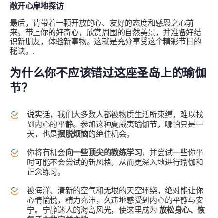
敞开心扉地探访
最后，请带着一颗开放的心、友好的态度和感恩之心前
来。带上你的好奇心，欣赏周围的自然美景，并准备好结
识新朋友，体验新事物。这就是充分享受这个精彩节日的
秘诀。.
为什么你不应该错过这座圣岛上的瑜伽
节？
说实话，我们大多数人都被物质生活所束缚，难以找
到内心的平静。参加这种夏威夷瑜伽节，哪怕只是一
天，也是
摆脱烦恼
的绝佳机会。
你将有机会
向一些顶尖的教练学习
，并尝试一些你平
时可能不会尝试的新风格，从而更深入地进行瑜伽和
正念练习。
被海洋、清新的空气和无垠的天空环绕，绝对能让你
心情愉悦，精力充沛，久违地感受到内心的平静与安
宁。宁静迷人的海岛风光，使这里成为
放松身心、恢