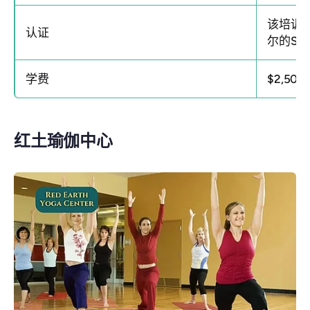
该培训
认证
尔的Sa
学费
$2,500
红土瑜伽中心