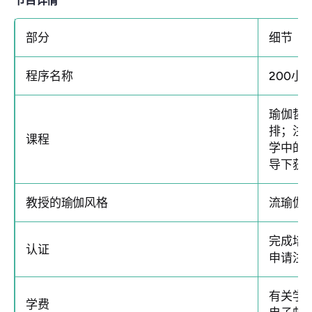
节目详情
部分
细节
程序名称
200小
瑜伽哲
排；注
课程
学中的
导下获
教授的瑜伽风格
流瑜伽
完成培
认证
申请注册
有关学
学费