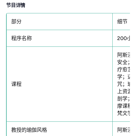
节目详情
部分
细节
程序名称
200
阿斯汤
安全；
疗愈艺
学；迈
课程
咒；瑜
上资源
剖学；
摩课程
梵文学
教授的瑜伽风格
阿斯汤