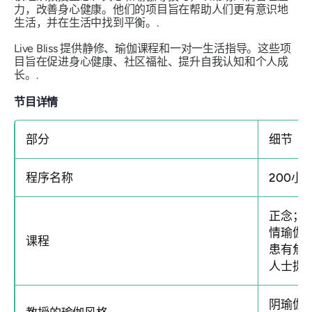
力，改善身心健康。他们的项目旨在帮助人们更有意识地
生活，并在生活中找到平衡。.
Live Bliss 提供静修、瑜伽课程和一对一生活指导。这些项
目旨在促进身心健康、社区福祉、提升自我认知和个人成
长。.
节目详情
部分
细节
程序名称
200小
正念；
情瑜伽
课程
患有焦
人士提
阴瑜伽