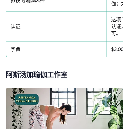
教授的瑜伽风格
伽；力
这项
瑜
认证
认证，
可。
学费
$3,000
阿斯汤加瑜伽工作室