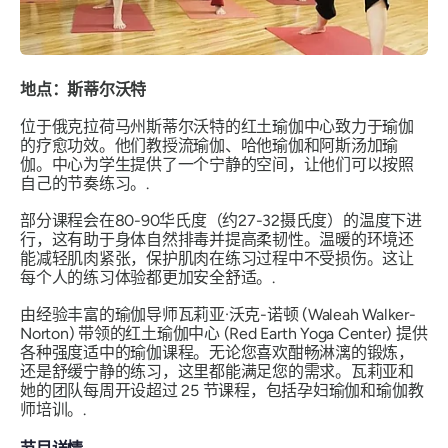
地点：斯蒂尔沃特
位于俄克拉荷马州斯蒂尔沃特的红土瑜伽中心致力于瑜伽
的疗愈功效。他们教授流瑜伽、哈他瑜伽和阿斯汤加瑜
伽。中心为学生提供了一个宁静的空间，让他们可以按照
自己的节奏练习。.
部分课程会在80-90华氏度（约27-32摄​​氏度）的温度下进
行，这有助于身体自然排毒并提高柔韧性。温暖的环境还
能减轻肌肉紧张，保护肌肉在练习过程中不受损伤。这让
每个人的练习体验都更加安全舒适。.
由经验丰富的瑜伽导师瓦莉亚·沃克-诺顿 (Waleah Walker-
Norton) 带领的红土瑜伽中心 (Red Earth Yoga Center) 提供
各种强度适中的瑜伽课程。无论您喜欢酣畅淋漓的锻炼，
还是舒缓宁静的练习，这里都能满足您的需求。瓦莉亚和
她的团队每周开设超过 25 节课程，包括孕妇瑜伽和瑜伽教
师培训。.