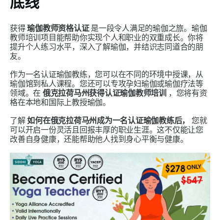
底线
获得
瑜伽教师资格认证
是一段令人满足的瑜伽之旅。瑜伽
教师培训项目能帮助你实现个人和职业的双重成长。你将
提升个人练习水平，深入了解瑜伽，并结识志同道合的朋
友。
作为一名认证瑜伽教练，您可以在不同的环境中授课，从
瑜伽馆到私人课程。您还可以专攻孕妇瑜伽或瑜伽疗法等
领域。在
俄克拉荷马州获得认证瑜伽教师培训
，您将有资
格在本地和国际上教授瑜伽。
了解
如何在俄克拉荷马州成为一名认证瑜伽教练后，
您就
可以开启一份灵活且回报丰厚的职业生涯。这不仅能让您
改善自身健康，还能帮助他人找到身心平衡与健康。