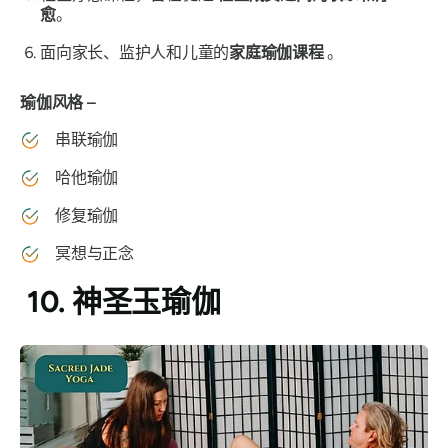
愈
。
面向家长、监护人和儿童的
家庭瑜伽课程
。
瑜伽风格 –
串联瑜伽
哈他瑜伽
修复瑜伽
冥想与正念
10. 神圣玉瑜伽