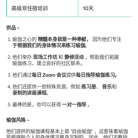
高级非住宿培训
10天
供品 –
瑜伽之心的
精髓本身就是一种奉献，
因为他们专注
于根据我们的身体情况来练习瑜伽
。
他们举办
现场工作坊
和
静修活动
，帮助我们拓展
瑜伽练习，建立良好的社区联系。
他们通过
每日 Zoom 会议
提供
每日指导瑜伽练习。
他们还提供一些特殊资源，例如
练习册
、
音乐
和
录制的讲座课程
。
最棒的是，你可以获得
一对一指导
。
瑜伽风格 –
他们提供的瑜伽课程基本上是
“自由瑜伽”
，这意味着瑜伽
是根据每个人的身体情况量身定制的。因此，他们不教授