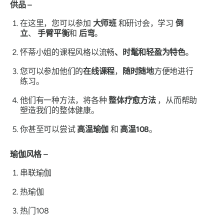
供品 –
在这里，您可以参加
大师班
和研讨会，学习
倒
立
、
手臂平衡
和
后弯
。
怀蒂小姐的课程风格以流畅
、时髦和轻盈为
特色
。
您可以参加他们的
在线课程
，
随时随地
方便地进行
练习。
他们有一种方法，将各种
整体疗愈方法
，从而帮助
塑造我们的整体健康。
你甚至可以尝试
高温瑜伽
和
高温108
。
瑜伽风格 –
串联瑜伽
热瑜伽
热门108