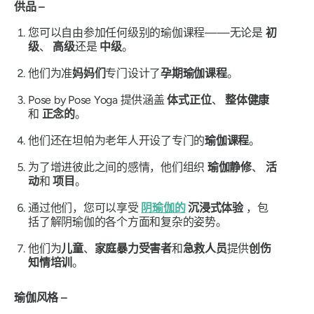
供品 –
您可以自由参加任何级别的瑜伽课程——无论是
初
级
、
高级
还是
中级
。
他们为准
妈妈们
专门设计了
孕期瑜伽课程
。
Pose by Pose Yoga 提供涵盖
体式正位
、
整体健康
和
正念的
。
他们还在坦帕为老年人开设了专门的
瑜伽课程
。
为了增进彼此之间的感情，他们组织
瑜伽静修
、
活
动
和
项目
。
通过他们，您可以享受
阴瑜伽的
沉浸式体验
，包
括了解阴瑜伽的各个方面和复杂的姿势。
他们为
儿童
、
家庭暴力受害者
和
急救人员
提供
创伤
知情培训
。
瑜伽风格 –