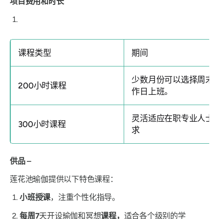
项目费用和时长
课程类型
期间
少数月份可以选择周末
200小时课程
作日上班。
灵活适应在职专业人士
300小时课程
求
供品 –
莲花池瑜伽提供以下特色课程：
小班
授课
，注重个性化指导。
每周
7
天开设瑜伽和冥想
课程，
适合各个级别的学