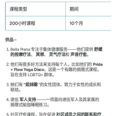
课程类型
期间
200小时课程
10个月
供品 –
Bella Prana 专注于集体健康服务——他们提供
舒缓
的按摩疗法
、
冥想
、
灵气疗法
和
声音疗愈
。
他们有很多好方法来支持每个人，比如他们的
Pride
+ Flow Yoga Disco
，这是一个有趣的捐赠式课程，
旨在支持 LGBTQ+ 群体。
她们有
“姐妹圈
”的女性团体，致力于女性的成长和
联结。
退伍
军人支持
——一项面向退伍军人及其家属的
捐赠式瑜伽睡眠练习。
社区疗愈课程，旨在促进
社区成员之间的联系和疗