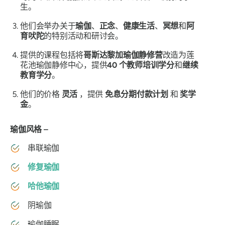
生。
他们会举办关于
瑜伽
、
正念
、
健康生活
、
冥想
和
阿
育吠陀
的特别活动和研讨会。
提供的课程包括将
哥斯达黎加瑜伽静修营
改造为莲
花池瑜伽静修中心，提供
40 个教师培训学分
和
继续
教育学分
。
他们的价格
灵活
，提供
免息分期付款计划
和
奖学
金
。
瑜伽风格 –
串联瑜伽
修复瑜伽
哈他瑜伽
阴瑜伽
瑜伽睡眠