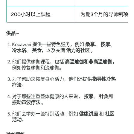
200小时以上课程
为期3个月的导师制项目
供品 –
Kodawari 提供一些特色服务，例如
桑拿
、
按摩
、
冷水浴
、
美食
，以及充满
活力的社区
。
他们提供瑜伽课程，包括
高温瑜伽和非高温瑜伽，
例如修复瑜伽和流瑜伽。
为了帮助您恢复身心活力，他们还提供
指导性冷热
疗法
。
对于那些注重整体健康的人来说，
按摩
、
针灸
和
振动声波疗法
。
他们会举办一些特别活动，例如
健康讲座
和
社区
活动
。