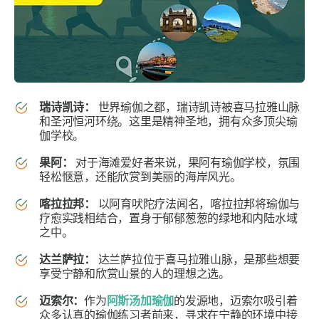
瑞诗凯诗：
世界瑜伽之都，瑞诗凯诗被喜马拉雅山脉
和圣河恒河环绕。这里是精神圣地，拥有众多顶尖瑜
伽学校。
果阿：
对于海滩爱好者来说，果阿有瑜伽学校，氛围
轻松惬意，还能欣赏到美丽的海岸风光。
喀拉拉邦：
以阿育吠陀疗法闻名，喀拉拉邦将瑜伽与
疗愈实践相结合，置身于郁郁葱葱的绿地和内陆水域
之中。
达兰萨拉：
达兰萨拉位于喜马拉雅山脉，是那些想要
享受宁静和欣赏山景的人的理想之选。
迈索尔：
作为
阿斯汤加瑜伽
的发源地，迈索尔吸引着
众多认真的瑜伽练习者前来，寻求在宁静的环境中接