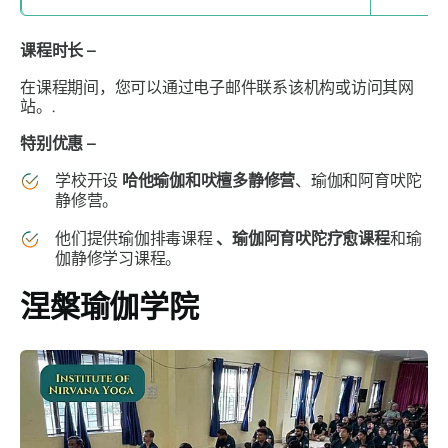
课程时长 –
在课程期间，您可以通过电子邮件联系该机构或访问其网
站。.
特别优惠 –
学校开设
哈他瑜伽和吠檀多静修营
、瑜伽和阿育吠陀
静修营。
他们提供瑜伽排毒课程
、瑜伽阿育吠陀疗愈课程
和瑜
伽静修学习课程。
涅槃瑜伽学院