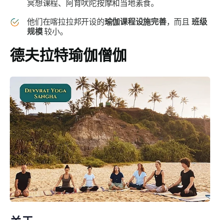
冥想课程、阿育吠陀按摩和当地素食。
他们在喀拉拉邦开设的
瑜伽课程
设施完善
，而且
班级
规模
较小。
德夫拉特瑜伽僧伽