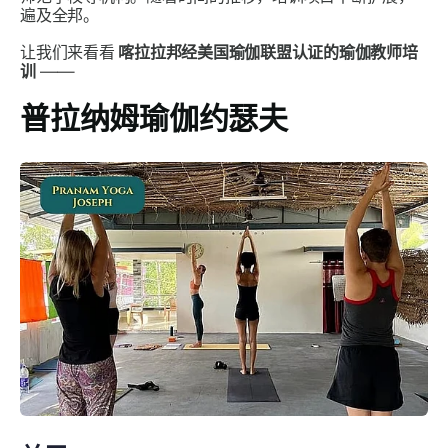
遍及全邦。
让我们来看看
喀拉拉邦经美国瑜伽联盟认证的瑜伽教师培
训
——
普拉纳姆瑜伽约瑟夫