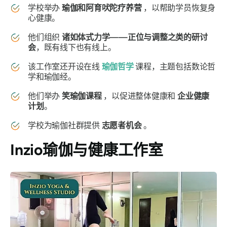
学校举办
瑜伽和阿育吠陀疗养营
，以帮助学员恢复身
心健康。
他们组织
诸如体式力学——正位与调整之类的研讨
会
，既有线下也有线上。
该工作室还开设在线
瑜伽哲学
课程，主题包括数论哲
学和瑜伽经。
他们举办
笑瑜伽课程
，以促进整体健康和
企业健康
计划
。
学校为瑜伽社群提供
志愿者机会
。
Inzio瑜伽与健康工作室