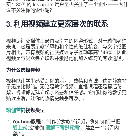
实：80% 的 Instagram 用户至少关注了一个企业——为什
么不关注你的企业呢？
3. 利用视频建立更深层次的联系
视频是社交媒体上最具吸引力的内容形式，对于瑜伽老师
来说，它是展示教学风格和个性的绝佳机会。与文字或图
片相比，带有视频的社交媒体帖子互动率高出49%，因此
视频是与受众建立联系并激励他们加入练习的有效途径。.
为什么选择视频
视频能让学生感受到你的活力、热情和真诚，这是静态帖
子无法比拟的。无论是教学视频、直播课程还是幕后花
絮，视频都能建立起亲密感和信任感。它们让你的教学更
贴近生活，让你的热情更触手可及。.
瑜伽营销
视频类型
YouTube教程：
制作分步教学视频，例如“如何掌握
战士式
”或“瑜伽
缓解下背部疼痛
”。建立一个常青内
容库。