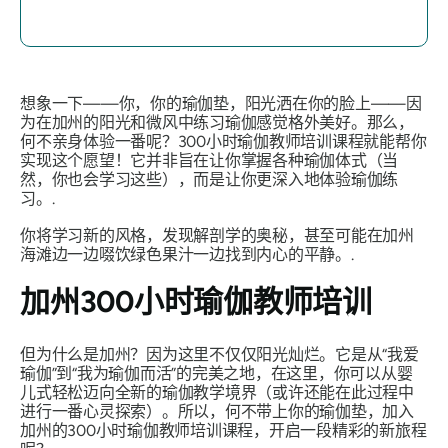
想象一下——你，你的瑜伽垫，阳光洒在你的脸上——因
为在加州的阳光和微风中练习瑜伽感觉格外美好。那么，
何不亲身体验一番呢？300小时瑜伽教师培训课程就能帮你
实现这个愿望！它并非旨在让你掌握各种瑜伽体式（当
然，你也会学习这些），而是让你更深入地体验瑜伽练
习。.
你将学习新的风格，发现解剖学的奥秘，甚至可能在加州
海滩边一边啜饮绿色果汁一边找到内心的平静。.
加州300小时瑜伽教师培训
但为什么是加州？因为这里不仅仅阳光灿烂。它是从“我爱
瑜伽”到“我为瑜伽而活”的完美之地，在这里，你可以从婴
儿式轻松迈向全新的瑜伽教学境界（或许还能在此过程中
进行一番心灵探索）。所以，何不带上你的瑜伽垫，加入
加州的300小时瑜伽教师培训课程，开启一段精彩的新旅程