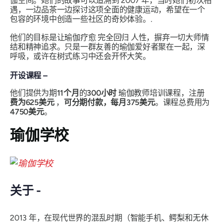
伽空间。她们的故事可以追溯到 2007 年，当时她们初次相
遇，一边品茶一边探讨这项全面的健康运动，希望在一个
包容的环境中创造一些社区的奇妙体验。.
他们的目标是让瑜伽疗愈
完全回归
人性，摒弃一切大师情
结和精神追求。只是一群友善的瑜伽爱好者聚在一起，深
呼吸，或许在树式练习中还会开怀大笑。
开设课程 –
他们提供为期
11个月
的
300小时
瑜伽教师培训课程，注册
费为625美元
，
可分期付款，每月375美元
。课程总费用为
4750美元
。
瑜伽学校
关于 -
2013 年，在现代世界的混乱时期（智能手机、鳄梨和无休