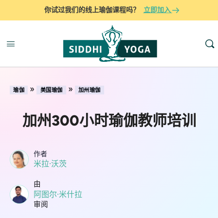
你试过我们的线上瑜伽课程吗？
立即加入
»
»
瑜伽
美国瑜伽
加州瑜伽
加州300小时瑜伽教师培训
作者
米拉·沃茨
由
阿图尔·米什拉
审阅