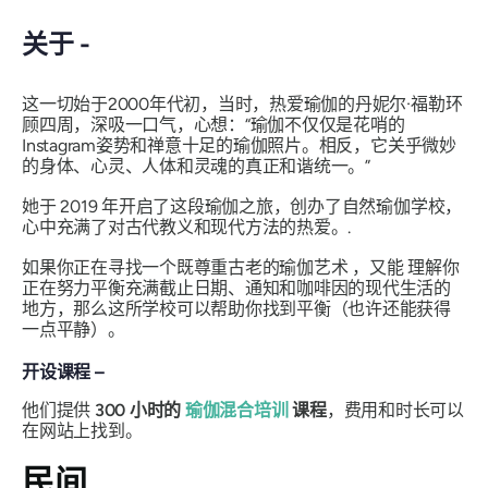
关于 -
这一切始于2000年代初，当时，热爱瑜伽的丹妮尔·福勒环
顾四周，深吸一口气，心想：“瑜伽不仅仅是花哨的
Instagram姿势和禅意十足的瑜伽照片。相反，它关乎微妙
的身体、心灵、人体和灵魂的真正和谐统一。”
她于 2019 年开启了这段瑜伽之旅，创办了自然瑜伽学校，
心中充满了对古代教义和现代方法的热爱。.
如果你正在寻找一个既尊重古老的瑜伽艺术
，又能
理解你
正在努力平衡充满截止日期、通知和咖啡因的现代生活的
地方，那么这所学校可以帮助你找到平衡（也许还能获得
一点平静）。
开设课程 –
他们提供
300 小时的
瑜伽混合培训
课程
，费用和时长可以
在网站上找到。
民间