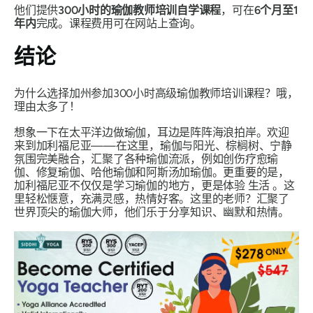
他们提供
300小时的瑜伽教师培训自学课程
，可在
6个月至1
年内
完成。课程费用可在网站上查询。
结论
为什么选择加州参加300小时高级瑜伽教师培训课程？哦，
理由太多了！
想象一下在太平洋边做瑜伽，耳边是阵阵海浪拍岸。欢迎
来到加利福尼亚——在这里，瑜伽与阳光、棕榈树、宁静
氛围完美融合，汇聚了各种瑜伽流派，例如创伤疗愈瑜
伽、修复瑜伽、哈他瑜伽和阿斯汤加瑜伽。更重要的是，
加利福尼亚不仅仅是学习瑜伽的地方，更是体验
生活
。这
里轻松惬意，充满灵感，热情好客。这里的老师？汇聚了
世界顶尖的瑜伽大师，他们乐于分享知识、幽默和热情。