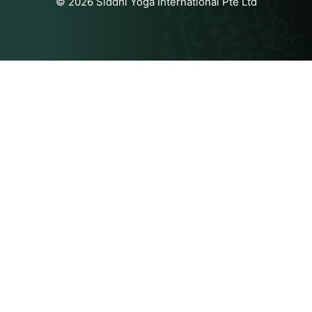
© 2026 Siddhi Yoga International Pte Ltd