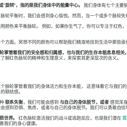
子”或“旋转”，指的是我们身体中的能量中心。
我们身体有七个主要
当脉轮平衡时，我们会感到身心愉悦。然而，当一个或多个脉轮失
利用颜色来平衡脉轮。
例如，如果你生气了，你可以专注于红色，
各个方面。冥想不同的颜色可以帮助我们精准地找到生活中那些亟
轮掌管着我们的安全感和归属感，也与我们的生存本能息息相关
过了解红色脉轮的精神和生理意义，来探索其更深层次的含义。
这个脉轮掌管着我们的身体活力和生存本能，
这意味着它与我们
人的联结感。
这种
联系失衡
，我们可能会感到
与自己的身体脱节，或者
感觉浑
能会感到恐惧、焦虑，或者与自己的身体脱节。我们可以勇敢自信
质世界。
红色脉轮激活我们的战斗或逃跑反应，也是我们潜在
昆
善我们的身心健康。