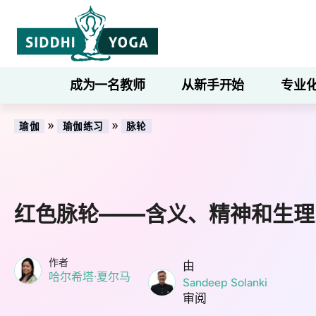
成为一名教师
从新手开始
专业
»
»
瑜伽
瑜伽练习
脉轮
红色脉轮——含义、精神和生理
作者
由
哈尔希塔·夏尔马
Sandeep Solanki
审阅