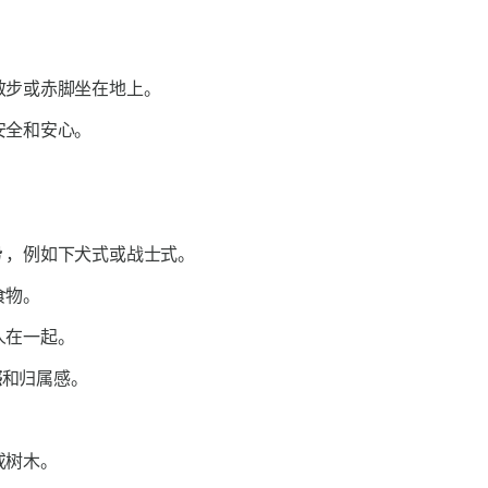
。
散步或赤脚坐在地上。
安全和安心。
势
，例如下犬式或战士式。
食物。
人在一起。
感
和归属感。
或树木。