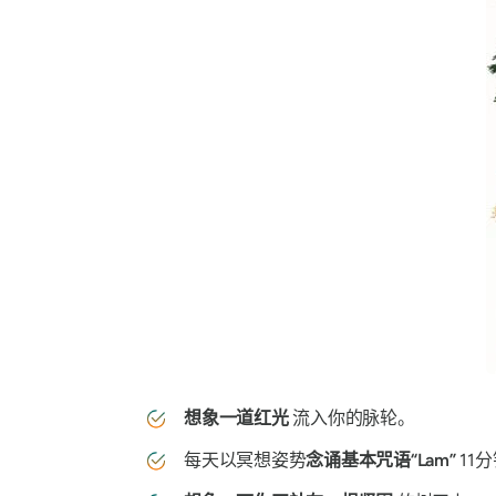
想象一道红光
流入你的脉轮。
每天以冥想姿势
念诵基本咒语“Lam”
11