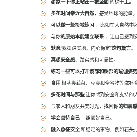
想象一下你正站在一根坚固
的树干上。
多花时间亲近大自然
，感受地球的能量
可以做一些接地练习
，比如在大自然中
与你的原始本能建立联系
，让自己感到
默念
“我脚踏实地，内心稳定”
这句箴言
。
冥想安全感
、踏实感和可靠性。
练习一些可以打开髋部和腿部的瑜伽姿
食用
根茎类蔬菜、豆类和全谷物等滋补
多花时间与那些
让你感到安全和支持的
与家人和朋友共度时光，
找回你的归属
学会善待自己
，照顾好自己。
融入象征安全
和稳定的事物，例如石头