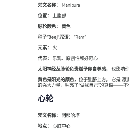
梵文名称：
Manipura
位置：
上腹部
脉轮颜色：
黄色
种子“Beej”咒语：
“Ram”
元素：
火
代表：
乐观、原创性和好奇心
太阳神经丛脉轮负责赋予你自尊感，
也影响你
黄色是阳光的颜色，位于肚脐上方。
它是
源
的强大力量，照亮了“做我自己”的真谛——
心轮
梵文名称：
阿那哈塔
地点：
心脏中心