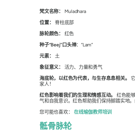
梵文名称：
Muladhara
位置：
脊柱底部
脉轮颜色：
红色
种子“Beej”口头禅
：“Lam”
元素：
土
象征意义：
活力、力量和勇气
海底轮，以红色为代表，与生存息息相关。
它
家人！
红色影响着我们的生理和情感互动。
红色能
气和自我意识。红色帮助我们保持脚踏实地。
您可能也喜欢：
在线瑜伽教师培训
骶骨脉轮