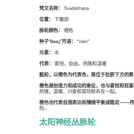
梵文名称：
Svadisthana
位置：
下腹部
脉轮颜色：
橙色
种子“Beej”咒语：
“Vam”
元素：
水
代表：
喜悦、自由、热情和温暖
骶轮，以橙色为代表色，是位于肚脐下方的第
橙色是创造力和成功的象征，也与喜悦和狂
热情、温暖、兴奋和冒险联系在一起。
橙色也代表自我表达和情绪平衡或稳定——
烈。
太阳神经丛脉轮