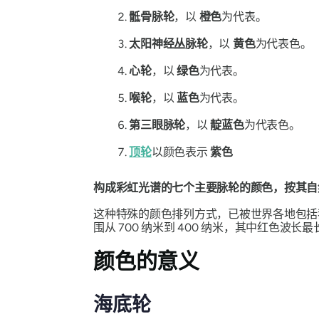
骶骨脉轮
，以
橙色
为代表。
太阳神经丛脉轮
，以
黄色
为代表色。
心轮
，以
绿色
为代表。
喉轮
，以
蓝色
为代表。
第三眼脉轮
，以
靛蓝色
为代表色。
顶轮
以颜色表示
紫色
构成彩虹光谱的七个主要脉轮的颜色，按其自
这种特殊的颜色排列方式，已被世界各地包括
围从 700 纳米到 400 纳米，其中红色波
颜色的意义
海底轮