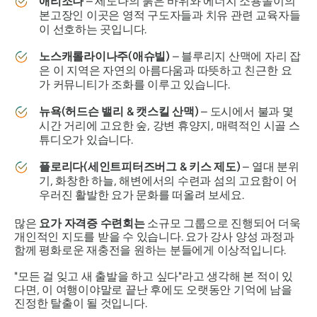
애리조나
– 세도나의 붉은 바위와 에너지 소용돌이의
본고장인 이곳은 영적 구도자들과 치유 관련 교육자들
이 선호하는 곳입니다.
노스캐롤라이나주(애슈빌)
– 블루리지 산맥에 자리 잡
은 이 지역은 자연의 아름다움과 따뜻하고 친근한 요
가 커뮤니티가 조화를 이루고 있습니다.
뉴욕(허드슨 밸리 & 캣스킬 산맥)
– 도시에서 불과 몇
시간 거리에 고요한 숲, 강변 휴양지, 매력적인 시골 스
튜디오가 있습니다.
플로리다(세인트피터즈버그 & 키스 제도)
– 열대 분위
기, 화창한 하늘, 해변에서의 수련과 섬의 고요함이 어
우러진 활발한 요가 문화를 떠올려 보세요.
많은
요가 자격증 수련회는
소규모 그룹으로 진행되어 더욱
개인적인 지도를 받을 수 있습니다. 요가 강사 양성 과정과
함께 평화로운 재충전을 원하는 분들에게 이상적입니다.
"모든 걸 잊고 새 출발을 하고 싶다"라고 생각해 본 적이 있
다면, 이 여행이야말로 끝난 후에도 오랫동안 기억에 남을
진정한 탈출이 될 것입니다.