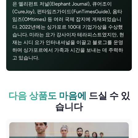
은 엘리펀트 저널(Elephant Journal), 큐어조이
(CureJoy), 펀타임즈가이드(FunTimesGuide), 옴타
임즈(OMtimes) 등 여러 국제 잡지에 게재되었습니
다. 2022년에는 싱가포르 100대 기업가상을 수상했
습니다. 미라는 요가 강사이자 테라피스트였지만, 현
재는 시디 요가 인터내셔널을 이끌고 블로그를 운영
하며 싱가포르에서 가족과 시간을 보내는 데 주력하
고 있습니다.
다음 상품도 마음에
드실 수 있
습니다