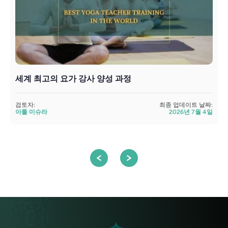
세계 최고의 요가 강사 양성 과정
검토자:
최종 업데이트 날짜:
아툴 미슈라
2026년 7월 4일
검