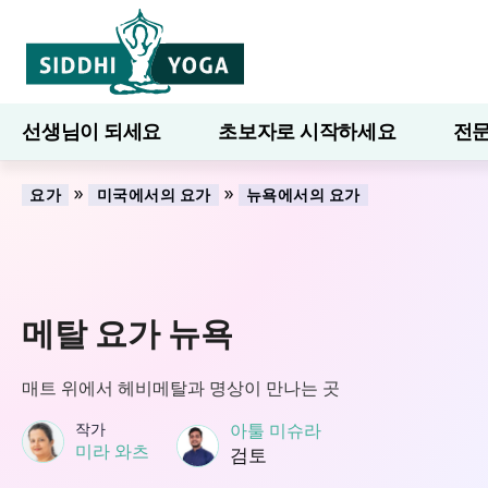
선생님이 되세요
초보자로 시작하세요
전문
7일간의 웰니스
블로그
배우다
»
»
요가
미국에서의 요가
뉴욕에서의 요가
메탈 요가 뉴욕
매트 위에서 헤비메탈과 명상이 만나는 곳
작가
아툴 미슈라
미라 와츠
검토