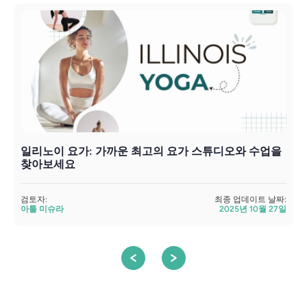
일리노이 요가: 가까운 최고의 요가 스튜디오와 수업을
찾아보세요
검토자:
최종 업데이트 날짜:
검
아툴 미슈라
2025년 10월 27일