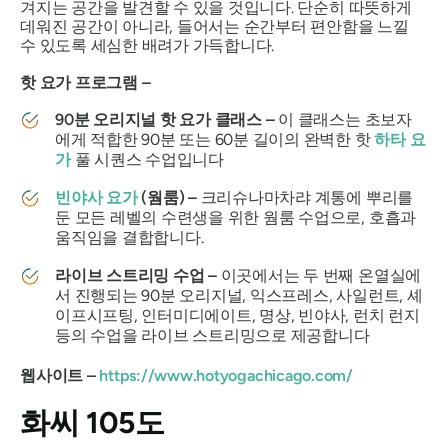
겨지는 공간을 발견할 수 있을 것입니다. 단순히 따뜻하게
데워진 공간이 아니라, 들어서는 순간부터 편안함을 느낄
수 있도록 세심한 배려가 가득합니다.
핫 요가 프로그램 –
90분 오리지널 핫 요가 클래스 –
이 클래스는 초보자
에게 적합한 90분 또는 60분 길이의 완벽한 핫
하타 요
가
풀 시퀀스 수업입니다
빈야사 요가
(웜룸) –
크리슈나마차랴 계통에 뿌리를
둔 모든 레벨의 수련생을 위한 웜룸 수업으로, 호흡과
움직임을 결합합니다.
라이브 스트리밍 수업 –
이곳에서는 두 번째 온열실에
서 진행되는 90분 오리지널, 익스프레스, 사일런트, 셰
이프시프팅, 인터미디에이트, 명상, 빈야사, 런치 런지
등의 수업을 라이브 스트리밍으로 제공합니다
웹사이트 –
https://www.hotyogachicago.com/
화씨 105도