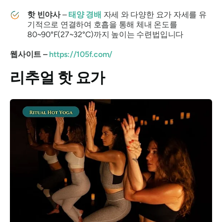
핫 빈야사
–
태양 경배
자세 와 다양한 요가 자세를 유
기적으로 연결하여 호흡을 통해 체내 온도를
80~90°F(27~32°C)까지 높이는 수련법입니다
웹사이트 –
https://105f.com/
리추얼 핫 요가