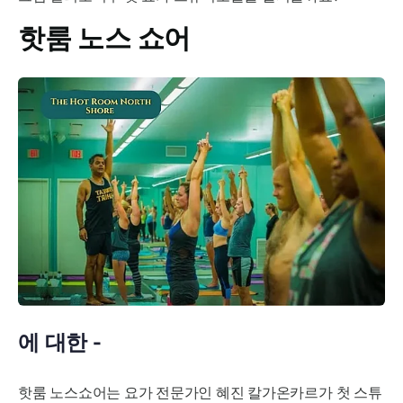
핫룸 노스 쇼어
에 대한 -
핫룸 노스쇼어는 요가 전문가인 혜진 칼가온카르가 첫 스튜