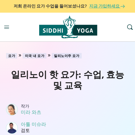
저희 온라인 요가 수업을 들어보셨나요?
지금 가입하세요
»
»
요가
미국 내 요가
일리노이주 요가
일리노이 핫 요가: 수업, 효능
및 교육
작가
미라 와츠
아툴 미슈라
검토