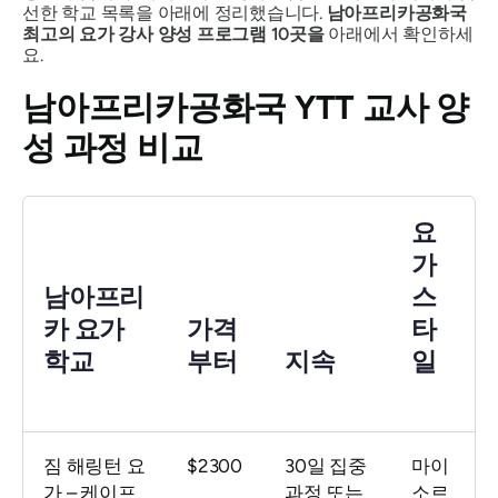
선한 학교 목록을 아래에 정리했습니다.
남아프리카공화국
최고의 요가 강사 양성 프로그램 10곳을
아래에서 확인하세
요.
남아프리카공화국 YTT 교사 양
성 과정 비교
요
가
남아프리
스
카 요가
가격
타
학교
부터
지속
일
짐 해링턴 요
$2300
30일 집중
마이
가 – 케이프
과정 또는
소르