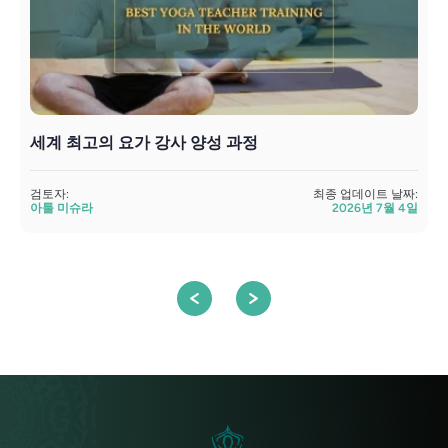
세계 최고의 요가 강사 양성 과정
검토자:
최종 업데이트 날짜:
아툴 미슈라
2026년 7월 4일
검