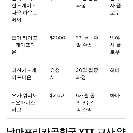
션 – 케이프
과정
사 플
타운 하우트
로우
베이
요가 라이프
$2000
2개월 - 주
빈야
– 케이프타
말 수업
사 플
운
로우
아산가 – 케
요청
20일 집중
하타
이프타운
시
과정
요가 워리어
$2150
6개월 동
하타
– 요하네스
안 8주간
버그
의 주말
남아프리카공화국 YTT 교사 양