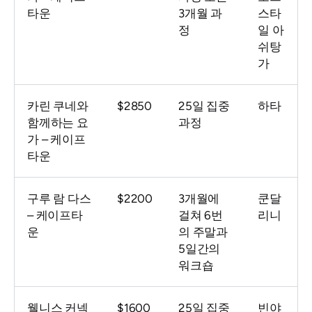
타운
3개월 과
스타
정
일 아
쉬탕
가
카린 쿠네와
$2850
25일 집중
하타
함께하는 요
과정
가 – 케이프
타운
구루 람 다스
$2200
3개월에
쿤달
– 케이프타
걸쳐 6번
리니
운
의 주말과
5일간의
워크숍
웰니스 커넥
$1600
25일 집중
빈야