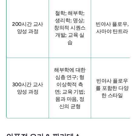
철학
;
해부학
;
생리학
;
명상
;
200시간 교사
빈야사 플로우,
창의적 시퀀스
양성 과정
사마야 탄트라
개발
;
교육 실
습
해부학에 대한
심층 연구; 형
빈야사 플로우
300시간 교사
이상학적 측
를 포함한 다양
양성 과정
면; 교육 기법;
한 스타일
몸과 마음, 정
신의 균형