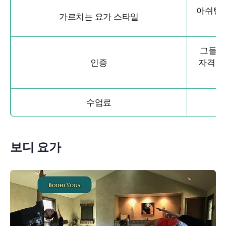
아쉬탕가
가르치는 요가 스타일
그들이
인증
자격증
수업료
보디 요가