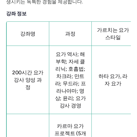
생시키는 독특한 경험을 제공합니다.
강좌 정보
가르치는 요가
강좌명
과정
스타일
요가 역사; 해
부학; 자세 클
리닉; 호흡법;
200시간 요가
차크라; 만트
하타 요가, 라
강사 양성 과
라; 무드라; 프
자 요가
정
라나야마; 명
상; 윤리; 요가
강사 경영
카르마 요가
프로젝트 (5개