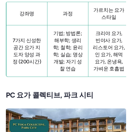
가르치는 요가
강좌명
과정
스타일
기법; 방법론;
크리야 요가,
7가지 신성한
해부학; 생리
빈야사 요가,
공간 요가 지
학; 철학; 윤리
리스토어 요가,
도자 양성 과
학; 실습; 명상
인 요가, 해먹
정 (200시간)
개발; 자기 성
요가, 온냉욕,
찰 연습
가벼운 호흡법
PC 요가 콜렉티브, 파크 시티