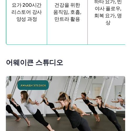
하타 요가, 빈
요가 200시간
건강을 위한
야사 플로우,
리스토어 강사
움직임, 호흡,
회복 요가, 명
양성 과정
만트라 활용
상
어웨이큰 스튜디오