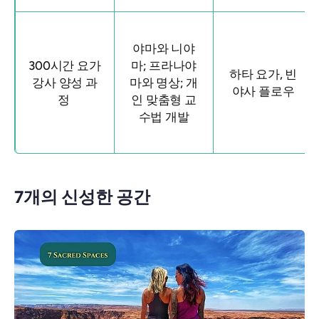
야마와 니야
300시간 요가
마; 프라나야
하타 요가, 빈
강사 양성 과
마와 명상; 개
야사 플로우
정
인 맞춤형 교
수법 개발
7개의 신성한 공간