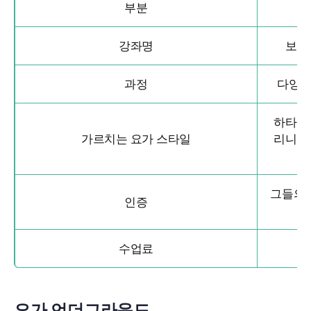
부분
강좌명
보디
과정
다양한
하타 요
가르치는 요가 스타일
리니 요
그들의
인증
라
수업료
요가 언더그라운드