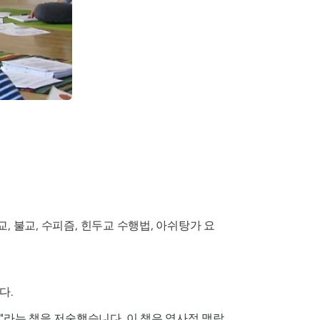
교, 불교, 수피즘, 힌두교 수행법, 아쉬탕가 요
다.
"라는 책을 저술했습니다. 이 책은 역사적 맥락