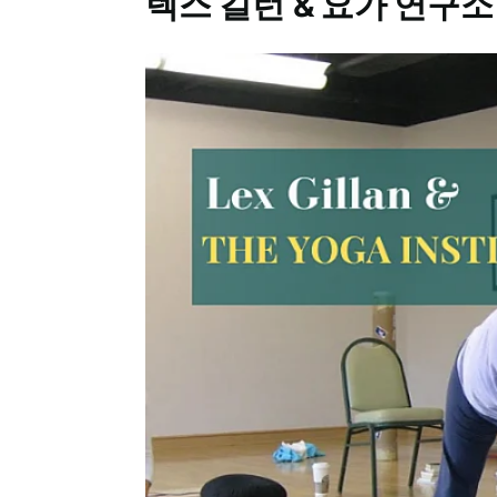
렉스 길런 & 요가 연구소