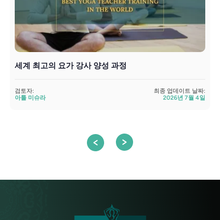
세계 최고의 요가 강사 양성 과정
검토자:
최종 업데이트 날짜:
아툴 미슈라
2026년 7월 4일
검