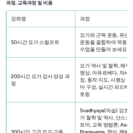
과정, 교육과정 및 비용
강좌명
과정
요가와 근력 운동, 유산
50시간 요가 스컬프트
운동을 결합하여 역동적
수업을 만들어 보세요
요가 역사 및 철학, 해부학
명상, 아유르베다, 자세 
200시간 요가 강사 양성 과
정, 동작 지도, 시퀀싱 및
정
마 구성, 실시간 피드백, 
토링
Svadhyaya(자습) 강조, 
가 철학 및 역사, 산스크
트어, 교육 방법론, Asan
300시간 고급 요가 교육
Pranayama, 명상, 해부학