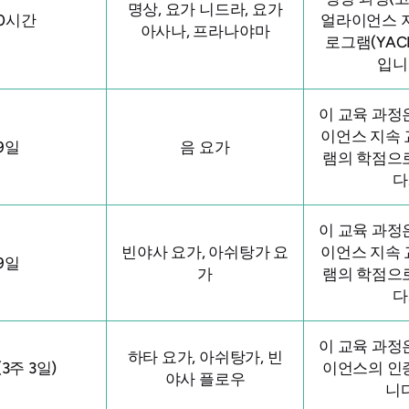
명상, 요가 니드라, 요가
00시간
얼라이언스 지
아사나, 프라나야마
로그램(YAC
입니
이 교육 과정
이언스 지속 
9일
음 요가
램의 학점으
다
이 교육 과정
빈야사 요가, 아쉬탕가 요
이언스 지속 
9일
가
램의 학점으
다
이 교육 과정
하타 요가, 아쉬탕가, 빈
(3주 3일)
이언스의 인
야사 플로우
니다