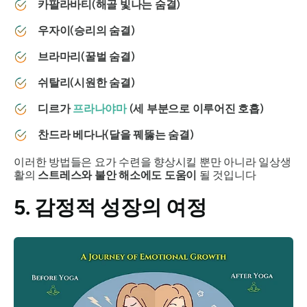
카팔라바티(해골 빛나는 숨결)
우자이(승리의 숨결)
브라마리(꿀벌 숨결)
쉬탈리(시원한 숨결)
디르가
프라나야마
(세 부분으로 이루어진 호흡)
찬드라 베다나(달을 꿰뚫는 숨결)
이러한 방법들은 요가 수련을 향상시킬 뿐만 아니라 일상생
활의
스트레스와 불안 해소에도 도움이
될 것입니다
5. 감정적 성장의 여정