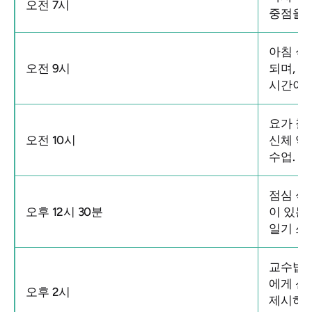
오전 7시
중점을 
아침 식
오전 9시
되며, 
시간이 
요가 철
오전 10시
신체 역
수업.
점심 식
오후 12시 30분
이 있는
일기 쓰
교수법 
에게 신
오후 2시
제시하고