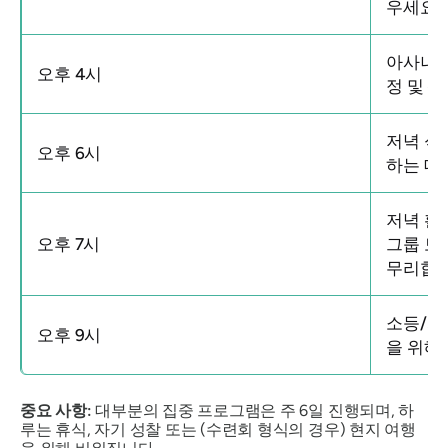
우세요.
아사나 
오후 4시
정 및 
저녁 식
오후 6시
하는 데
저녁 활
오후 7시
그룹 토
무리합니
소등/자
오후 9시
을 위해 
중요 사항:
대부분의 집중 프로그램은 주 6일 진행되며, 하
루는 휴식, 자기 성찰 또는 (수련회 형식의 경우) 현지 여행