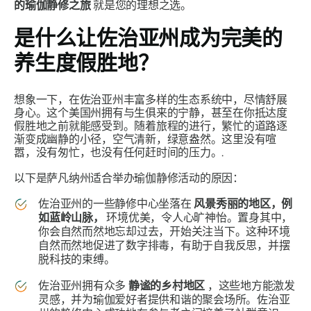
的瑜伽静修之旅
就是您的理想之选。
是什么让佐治亚州成为完美的
养生度假胜地？
想象一下，在佐治亚州丰富多样的生态系统中，尽情舒展
身心。这个美国州拥有与生俱来的宁静，甚至在你抵达度
假胜地之前就能感受到。随着旅程的进行，繁忙的道路逐
渐变成幽静的小径，空气清新，绿意盎然。这里没有喧
嚣，没有匆忙，也没有任何赶时间的压力。.
以下是萨凡纳州适合举办瑜伽静修活动的原因：
佐治亚州的一些静修中心坐落在
风景秀丽的地区，例
如蓝岭山脉，
环境优美，令人心旷神怡。置身其中，
你会自然而然地忘却过去，开始关注当下。这种环境
自然而然地促进了数字排毒，有助于自我反思，并摆
脱科技的束缚。
佐治亚州拥有众多
静谧的乡村地区
，这些地方能激发
灵感，并为瑜伽爱好者提供和谐的聚会场所。佐治亚