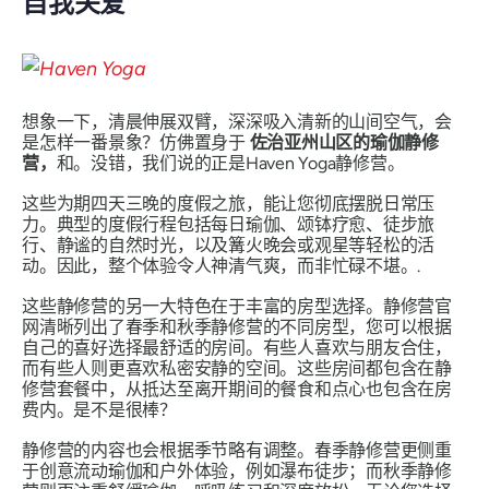
自我关爱
想象一下，清晨伸展双臂，深深吸入清新的山间空气，会
是怎样一番景象？仿佛置身于
佐治亚州山区的瑜伽静修
营，
和。没错，我们说的正是Haven Yoga静修营。
这些为期四天三晚的度假之旅，能让您彻底摆脱日常压
力。典型的度假行程包括每日瑜伽、颂钵疗愈、徒步旅
行、静谧的自然时光，以及篝火晚会或观星等轻松的活
动。因此，整个体验令人神清气爽，而非忙碌不堪。.
这些静修营的另一大特色在于丰富的房型选择。静修营官
网清晰列出了春季和秋季静修营的不同房型，您可以根据
自己的喜好选择最舒适的房间。有些人喜欢与朋友合住，
而有些人则更喜欢私密安静的空间。这些房间都包含在静
修营套餐中，从抵达至离开期间的餐食和点心也包含在房
费内。是不是很棒？
静修营的内容也会根据季节略有调整。春季静修营更侧重
于创意流动瑜伽和户外体验，例如瀑布徒步；而秋季静修