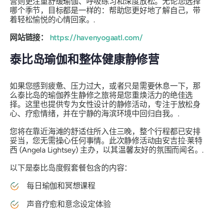
营则更注重舒缓瑜伽、呼吸练习和深度放松。无论您选择
哪个季节，目标都是一样的：帮助您更好地了解自己，带
着轻松愉悦的心情回家。.
网站链接：
https://havenyogaatl.com/
泰比岛瑜伽和整体健康静修营
如果您感到疲惫、压力过大，或者只是需要休息一下，那
么泰比岛的瑜伽养生静修之旅将是您重焕活力的绝佳选
择。这里也提供专为女性设计的静修活动，专注于放松身
心、疗愈情绪，并在宁静的海滨环境中回归自我。.
您将在靠近海滩的舒适住所入住三晚，整个行程都已安排
妥当，您无需操心任何事情。此次静修活动由安吉拉·莱特
西 (Angela Lightsey) 主办，以其温馨友好的氛围而闻名。.
以下是泰比岛度假套餐包含的内容：
每日瑜伽和冥想课程
声音疗愈和意念设定体验