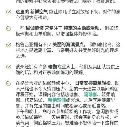
州的静修中心成功地在参与者之间培养了社群意识。
这里的
新鲜空气
能让你几乎立刻放松下来，对你的身
心健康大有裨益。
一些
瑜伽静修
营专注于
特定的主题或活动，
例如桨
板瑜伽和山羊瑜伽，以增强整体静修体验。
格鲁吉亚拥有不少
美丽的海滨景点，
例如泰比岛。这
些地方是远离尘嚣，与亲朋好友共度美好时光的理想
之选。
该州还拥有许多
瑜伽专业人士
，他们及其团队提供正
确的培训和对正宗瑜伽练习的理解。
在格鲁吉亚的瑜伽静修中心，
日常安排简单轻松
，既
不严格也不令人感到压力。您的一天通常以晨间瑜伽
课程开始，课程内容包括热瑜伽、
流瑜伽
、轻柔瑜
伽、修复瑜伽、
哈他瑜伽
或冥想。之后享用健康早
餐，并有充足的自由时间放松身心或亲近自然。
下午和晚上，您可以参加轻松的工作坊、悠闲散步或
参加瑜伽课程。一天结束时，您会感到身心放松、神
清气爽，彻底摆脱压力。您难道不想体验一下这样的