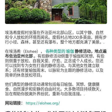
埃洛希度假村坐落在乔治亚州北部山区，以其宁静、自然
和令人放松的环境而闻名。度假村占地200多英亩，拥有步
行小径、森林，甚至还有瀑布，整个地方都充满了美景。.
在埃洛希（Elohee），
各种类型的
瑜伽
静修活动，地点遍
布佐治亚州北部
。有些静修活动侧重于瑜伽和冥想，有些
则侧重于放松、自我关爱、疗愈、正念或个人成长。您还
可以找到专为女性打造的静修活动，与其他女性建立联
系；还有修复瑜伽周末、以脉轮为主题的静修活动，以及
简单的休息放松项目。
他们典型的静修活动通常包括每日瑜伽、冥想、健康膳
食、自然漫步和安静的自由时光。大多数项目持续数天，
旨在帮助你脱离外界纷扰，重新与自我连接。.
网站链接：
https://elohee.org/