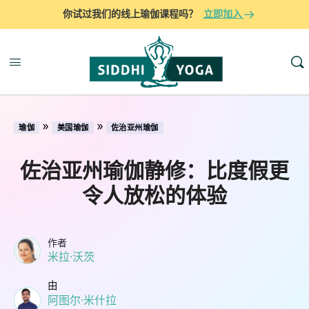
你试过我们的线上瑜伽课程吗？
立即加入
»
»
瑜伽
美国瑜伽
佐治亚州瑜伽
佐治亚州瑜伽静修：比度假更
令人放松的体验
作者
米拉·沃茨
由
阿图尔·米什拉