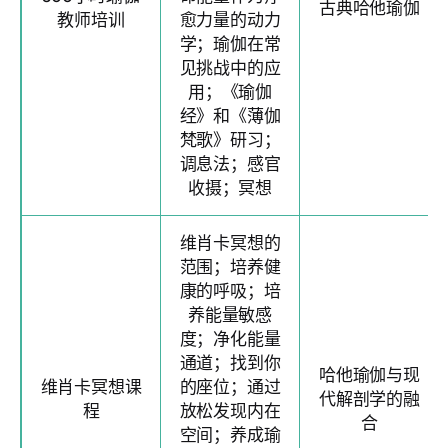
古典哈他瑜伽
教师培训
愈力量的动力
学；瑜伽在常
见挑战中的应
用；《瑜伽
经》和《薄伽
梵歌》研习；
调息法；感官
收摄；冥想
维肖卡冥想的
范围；培养健
康的呼吸；培
养能量敏感
度；净化能量
通道；找到你
哈他瑜伽与现
维肖卡冥想课
的座位；通过
代解剖学的融
程
放松发现内在
合
空间；养成瑜