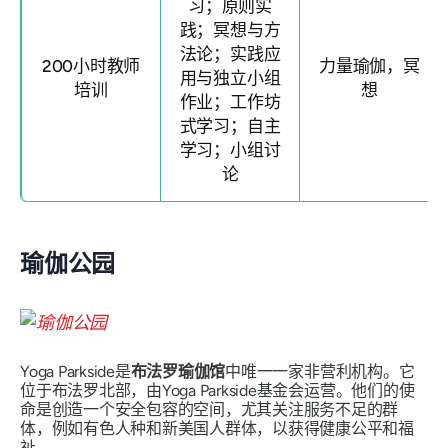
习；原则实
践；冥想与方
法论；实践应
200小时教师
力量瑜伽，冥
用与独立小组
培训
想
作业；工作坊
式学习；自主
学习；小组讨
论
瑜伽公园
Yoga Parkside是
布法罗瑜伽馆
中唯一一家非营利机构。它
位于布法罗北部，由Yoga Parkside基金会运营。他们的使
命是创造一个安全包容的空间，尤其关注服务不足的群
体，例如有色人种和新美国人群体，以获得健康公平和福
祉。