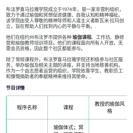
布法罗喜马拉雅学院成立于1974年，是一家非营利组织，
致力于通过瑜伽和冥想促进健康、自我认知和精神福祉。
该学院由受人尊敬的精神导师和人道主义者斯瓦米·拉玛创
立，旨在帮助人们找到内心的平静与平衡。.
他们在纽约州布法罗市提供各种
瑜伽课程
、工作坊、静修
营和瑜伽教师培训项目。他们的课程面向所有人开放，无
需会员资格，因此整个社区都能参与。
除了常规课程外，布法罗喜马拉雅学院还积极参与社区服
务，举办瑜伽及相关主题的讲座，并支持当地慈善机构。
作为一个由志愿者运营的组织，学院依靠学生、教职员工
和慷慨捐助者的奉献精神来维持其使命。.
节目详情
教授的瑜伽风
程序名称
课程
格
瑜伽体式；冥