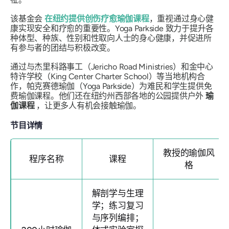
该基金会
在纽约提供创伤疗愈瑜伽课程
，重视通过身心健
康实现安全和疗愈的重要性。Yoga Parkside 致力于提升各
种体型、种族、性别和性取向人士的身心健康，并促进所
有参与者的团结与积极改变。
通过与杰里科路事工（Jericho Road Ministries）和金中心
特许学校（King Center Charter School）等当地机构合
作，帕克赛德瑜伽（Yoga Parkside）为难民和学生提供免
费瑜伽课程。他们还在纽约州西部各地的公园提供户外
瑜
伽课程
，让更多人有机会接触瑜伽。
节目详情
教授的瑜伽风
程序名称
课程
格
解剖学与生理
学；练习复习
与序列编排；