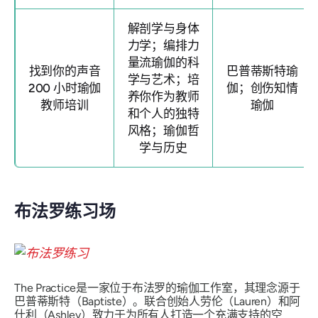
解剖学与身体
力学；编排力
量流瑜伽的科
找到你的声音
巴普蒂斯特瑜
学与艺术；培
200 小时瑜伽
伽；创伤知情
养你作为教师
教师培训
瑜伽
和个人的独特
风格；瑜伽哲
学与历史
布法罗练习场
The Practice是一家位于布法罗的瑜伽工作室，其理念源于
巴普蒂斯特（Baptiste）。联合创始人劳伦（Lauren）和阿
什利（Ashley）致力于为所有人打造一个充满支持的空