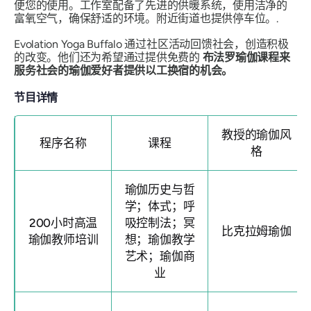
便您的使用。工作室配备了先进的供暖系统，使用洁净的
富氧空气，确保舒适的环境。附近街道也提供停车位。.
Evolation Yoga Buffalo 通过社区活动回馈社会，创造积极
的改变。他们还为希望通过提供免费的
布法罗瑜伽课程来
服务社会的瑜伽爱好者提供以工换宿的机会。
节目详情
教授的瑜伽风
程序名称
课程
格
瑜伽历史与哲
学；体式；呼
200小时高温
吸控制法；冥
比克拉姆瑜伽
瑜伽教师培训
想；瑜伽教学
艺术；瑜伽商
业