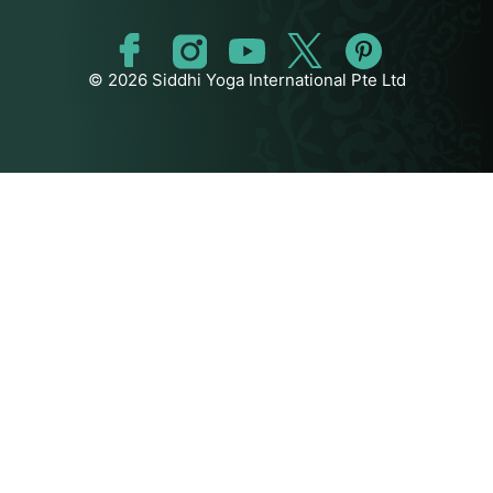
© 2026 Siddhi Yoga International Pte Ltd