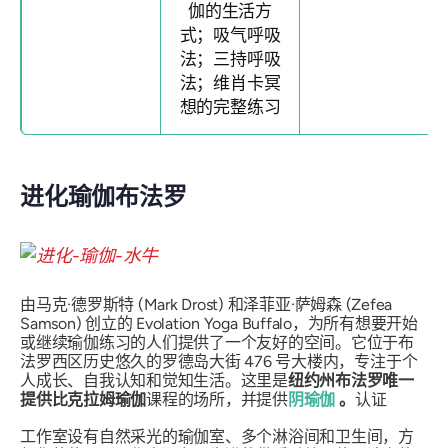
伽的生活方
式；吸气呼吸
法；三持呼吸
法；维肖卡冥
想的完整练习
进化瑜伽布法罗
由马克·德罗斯特 (Mark Drost) 和泽菲亚·萨姆森 (Zefea
Samson) 创立的 Evolation Yoga Buffalo，为所有想要开始
或继续瑜伽练习的人们提供了一个友好的空间。它位于布
法罗西区历史悠久的罗德岛大街 476 号大楼内，专注于个
人成长、自我认知和觉知生活。这里是
纽约州布法罗唯一
提供比克拉姆瑜伽
课程的场所，并提供
阴瑜伽
。
认证
工作室设有自然采光的瑜伽室、多个淋浴间和卫生间，方