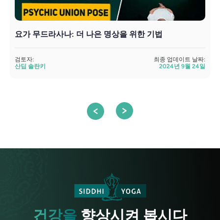
요가 무드라사나: 더 나은 명상을 위한 기법
검토자:
최종 업데이트 날짜:
산딥 솔란키
2024년 9월 24일
검
건강을
향상시켜 봅시다