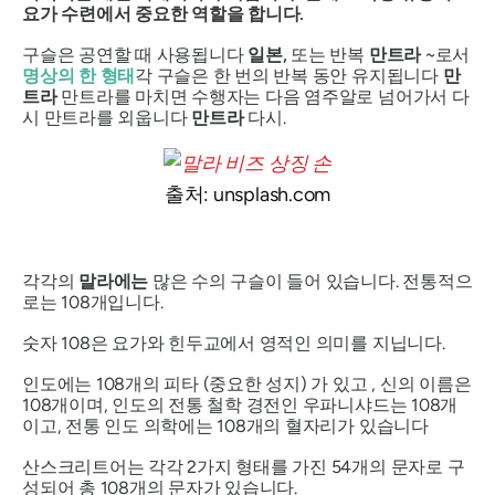
요가 수련에서 중요한 역할을 합니다.
구슬은 공연할 때 사용됩니다
일본,
또는 반복
만트라
~로서
명상의 한 형태
각 구슬은 한 번의 반복 동안 유지됩니다
만
트라
만트라를 마치면 수행자는 다음 염주알로 넘어가서 다
시 만트라를 외웁니다
만트라
다시.
출처: unsplash.com
각각의
말라에는
많은 수의 구슬이 들어 있습니다. 전통적으
로는 108개입니다.
숫자 108은 요가와 힌두교에서 영적인 의미를 지닙니다.
인도에는 108개의
피타
(중요한 성지) 가 있고 , 신의 이름은
108개이며, 인도의 전통 철학 경전인
우파니샤드는
108개
이고, 전통 인도 의학에는 108개의 혈자리가 있습니다
산스크리트어는 각각 2가지 형태를 가진 54개의 문자로 구
성되어 총 108개의 문자가 있습니다.