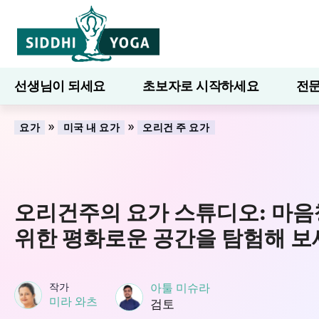
선생님이 되세요
초보자로 시작하세요
전문
7일간의 웰니스
블로그
배우다
»
»
요가
미국 내 요가
오리건 주 요가
오리건주의 요가 스튜디오: 마음
위한 평화로운 공간을 탐험해 보
작가
아툴 미슈라
미라 와츠
검토