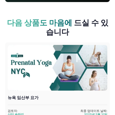
다음 상품도 마음에
드실 수 있
습니다
뉴욕 임산부 요가
검토자:
최종 업데이트 날짜:
검
산딥 솔란키
2025년 5월 31일