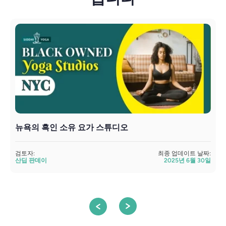
뉴욕의 흑인 소유 요가 스튜디오
검토자:
최종 업데이트 날짜:
검
산딥 판데이
2025년 6월 30일