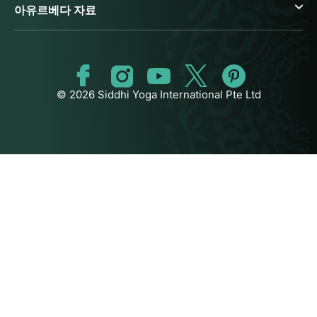
아유르베다 자료
© 2026 Siddhi Yoga International Pte Ltd