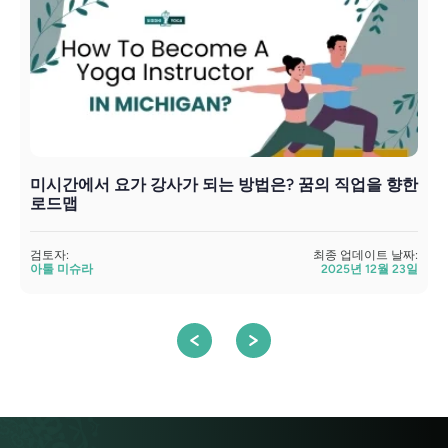
미시간에서 요가 강사가 되는 방법은? 꿈의 직업을 향한
로드맵
검토자:
최종 업데이트 날짜:
검
아툴 미슈라
2025년 12월 23일