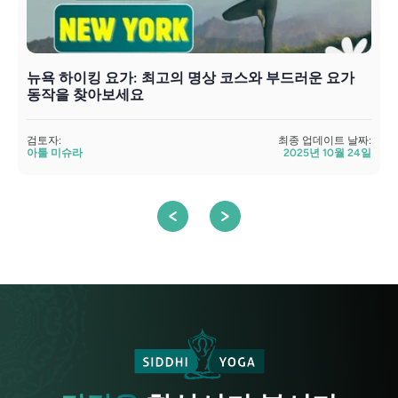
뉴욕 하이킹 요가: 최고의 명상 코스와 부드러운 요가
동작을 찾아보세요
검토자:
최종 업데이트 날짜:
검
아툴 미슈라
2025년 10월 24일