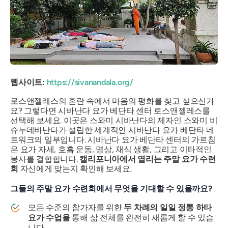
웹사이트:
https://sivanandala.org/
로스앤젤레스의 혼란 속에서 마음의 평화를 찾고 싶으신가
요? 그렇다면 시바난다 요가 베단타 센터 로스앤젤레스를
선택해 보세요. 이곳은 스와미 시바난다의 제자인 스와미 비
슈누데바난다가 설립한 세계적인 시바난다 요가 베단타 네
트워크의 일부입니다. 시바난다 요가 베단타 센터의 가르침
은 요가 자세, 호흡 운동, 명상, 채식 생활, 그리고 이타적인
봉사를 결합합니다.
캘리포니아에서 열리는 주말 요가 수련
회
자신에게 맞는지 확인해 보세요.
그들의 주말 요가 수련회에서 무엇을 기대할 수 있을까요?
모든 수준의 참가자를 위한
두 차례의 일일 정통 하타
요가 수업을
통해 삶 전체를 완전히 새롭게 할 수 있습
니다 .