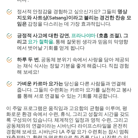
정서적 안정감을 경험하고 싶으신가요? 그들의
명상
지도와 사트상(Satsang)이라고 불리는 경건한 찬송 모
임은
감정을 다스리는 데 가장 효과적입니다.
긍정적 사고에 대한 강연,
프라나야마
(호흡 조절), 그
리고
요가 철학을
.
통해 잘못된 생각과 믿음의 악영향
에서 벗어날 기회를 얻게 됩니다
하루 두 번
, 공동체 분위기 속에서 사랑을 담아 제공되
는 채식 식사는 정말 기분을 좋게 해줍니다. 직접 경험
해 보세요!
가벼운 카르마 요가는
당신을 다른 사람들과 연결해
줍니다. 그들의 수련회는 카르마 요가를 실천하고 봉사
를 통해 서로 연결될 수 있는 기회를 제공합니다.
이 주말 프로그램은 움직임과 고요함의 균형을 이루며, 평
화로운 환경 속에서 수련, 휴식, 그리고 성찰의 시간을 갖도
록 구성되어 있습니다. 체계적인 일정과 영적 수련, 그리고
공동체와의 연결이라는 시바난다 라이프스타일을 온전히
경험해 보세요. 시바난다 LA 주말 요가 수련회는 잠시 멈춰
재충전하고, 활력과 명료함으로 한 주를 다시 시작할 수 있