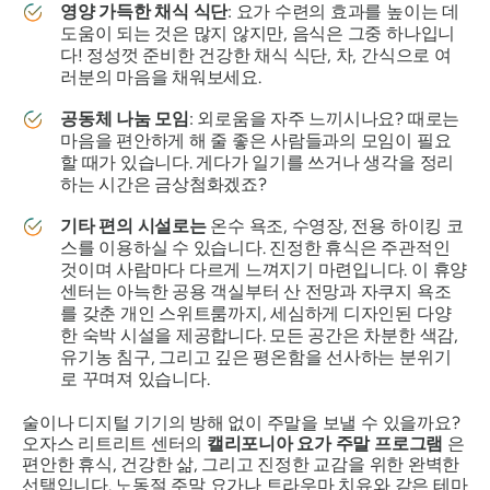
영양 가득한 채식 식단
: 요가 수련의 효과를 높이는 데
도움이 되는 것은 많지 않지만, 음식은 그중 하나입니
다! 정성껏 준비한 건강한 채식 식단, 차, 간식으로 여
러분의 마음을 채워보세요.
공동체 나눔 모임
: 외로움을 자주 느끼시나요? 때로는
마음을 편안하게 해 줄 좋은 사람들과의 모임이 필요
할 때가 있습니다. 게다가 일기를 쓰거나 생각을 정리
하는 시간은 금상첨화겠죠?
기타 편의 시설로는
온수 욕조, 수영장, 전용 하이킹 코
스를 이용하실 수 있습니다. 진정한 휴식은 주관적인
것이며 사람마다 다르게 느껴지기 마련입니다. 이 휴양
센터는 아늑한 공용 객실부터 산 전망과 자쿠지 욕조
를 갖춘 개인 스위트룸까지, 세심하게 디자인된 다양
한 숙박 시설을 제공합니다. 모든 공간은 차분한 색감,
유기농 침구, 그리고 깊은 평온함을 선사하는 분위기
로 꾸며져 있습니다.
술이나 디지털 기기의 방해 없이 주말을 보낼 수 있을까요?
오자스 리트리트 센터의
캘리포니아 요가 주말 프로그램
은
편안한 휴식, 건강한 삶, 그리고 진정한 교감을 위한 완벽한
선택입니다. 노동절 주말 요가나 트라우마 치유와 같은 테마