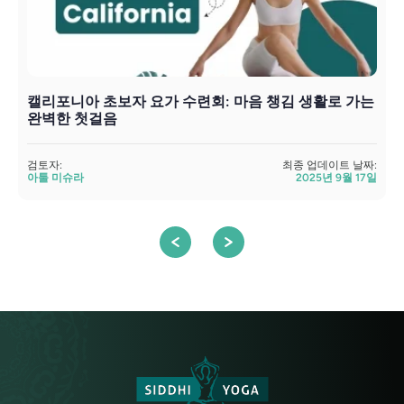
캘리포니아 초보자 요가 수련회: 마음 챙김 생활로 가는
완벽한 첫걸음
검
검토자:
최종 업데이트 날짜:
아툴 미슈라
2025년 9월 17일