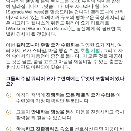
럭셔리와 웰빙에 흠뻑 빠져드는 순간, 휴식의 의미는 완전
히 달라집니다! 네, 맞습니다! 바로 사그라다 웰니스
(Sagrada Wellness)를 말씀드리는 겁니다! 캘리포니아 산타
마가리타에 있는 45에이커 규모의 평화로운 목장에 자리 잡
은 사그라다 웰니스의 위켄드 워리어 요가 리트리트
(Weekend Warrior Yoga Retreat)는 당신에게 꼭 필요한 특
별한 경험이 될 것입니다.
이번
캘리포니아 주말 요가 수련회는
다양한 요가 자세, 여
러 가지 요가 스타일, 마음 챙김 수련,
호흡 기법
, 그리고 자
연 속에서의 재충전에 중점을 둡니다 . 이 모든 것을 제공하
는 것은 물론, 숨을 고르고 마음을 재정비할 수 있는 충분한
휴식 시간도 마련되어 있습니다.
그들의 주말 워리어 요가 수련회에는 무엇이 포함되어 있나
요?
아침과 저녁에
진행되는 모든 레벨의 요가 수업은
이
수련원의 가장 매력적인 부분입니다.
그들이
안내하는 명상을
통해 마음을 진정시키고 즉시
활력을 되 찾을 수 있습니다
아늑하고 친환경적인 숙소를
선호하신 다면 이곳이 바