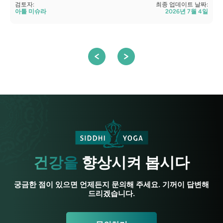
검토자:
최종 업데이트 날짜:
아툴 미슈라
2026년 7월 4일
검
건강을
향상시켜 봅시다
궁금한 점이 있으면 언제든지 문의해 주세요. 기꺼이 답변해
드리겠습니다.