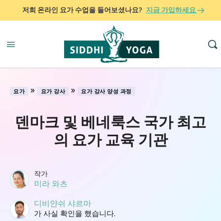
저희 온라인 요가 수업을 들어보셨나요?
지금 가입하세요
»
»
요가
요가 강사
요가 강사 양성 과정
덴마크 및 베네룩스 국가 최고
의 요가 교육 기관
작가
미라 와츠
디비얀쉬 샤르마
가 사실 확인을 했습니다.