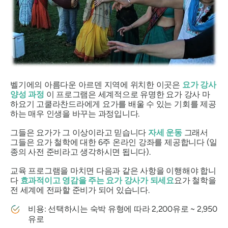
벨기에의 아름다운 아르덴 지역에 위치한 이곳은
요가 강사
양성 과정
이 프로그램은 세계적으로 유명한 요가 강사 마
하요기 고쿨라찬드라에게 요가를 배울 수 있는 기회를 제공
하는 매우 인생을 바꾸는 과정입니다.
그들은 요가가 그 이상이라고 믿습니다
자세 운동
그래서
그들은 요가 철학에 대한 6주 온라인 강좌를 제공합니다 (일
종의 사전 준비라고 생각하시면 됩니다).
교육 프로그램을 마치면 다음과 같은 사항을 이행해야 합니
다
효과적이고 영감을 주는 요가 강사가 되세요
요가 철학을
전 세계에 전파할 준비가 되어 있습니다.
비용: 선택하시는 숙박 유형에 따라 2,200유로 ~ 2,950
유로