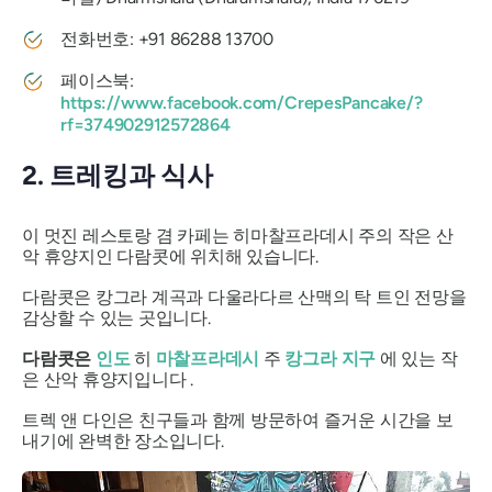
전화번호: +91 86288 13700
페이스북:
https://www.facebook.com/CrepesPancake/?
rf=374902912572864
2. 트레킹과 식사
이 멋진 레스토랑 겸 카페는 히마찰프라데시 주의 작은 산
악 휴양지인 다람콧에 위치해 있습니다.
다람콧은 캉그라 계곡과 다울라다르 산맥의 탁 트인 전망을
감상할 수 있는 곳입니다.
다람콧은
인도
히
마찰프라데시
주
캉그라 지구
에 있는 작
은 산악 휴양지입니다 .
트렉 앤 다인은 친구들과 함께 방문하여 즐거운 시간을 보
내기에 완벽한 장소입니다.