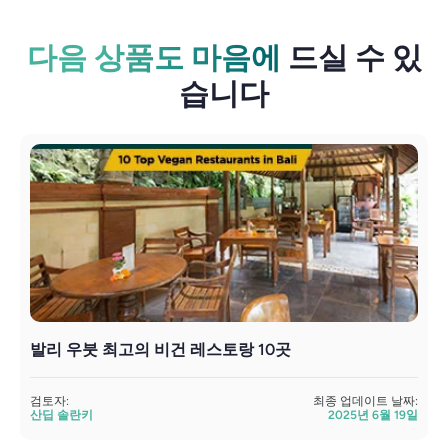
다음 상품도 마음에
드실 수 있
습니다
발리 우붓 최고의 비건 레스토랑 10곳
검토자:
최종 업데이트 날짜:
검
산딥 솔란키
2025년 6월 19일
S