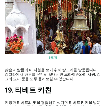
[원천]
많은 사람들이 이 사원을 보기 위해 캉그라를 방문합니다.
캉그라에서 하루를 온전히 보내시면
브라제슈와리 사원,
캉
그라 요새 등을 모두 둘러보실 수 있습니다
19. 티베트 키친
진정한
티베트의 맛을
경험하고 싶다면
티베트 키친을
방문