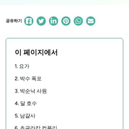
공유하기
이 페이지에서
1. 요가
2. 박수 폭포
3. 박순낙 사원
4. 달 호수
5. 남걀사
6. 츠글라캉 컴플리