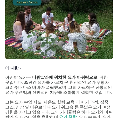
에 대한 -
아란야 요가는
다람살라에 위치한 요가 아쉬람으로,
위한
곳입니다. 35년간 요가를 가르쳐 온 헌신적인 요가 수행자
크리슈나 다스 바바가 설립했으며, 그의 가르침은 전통적인
요가 수련법과 전반적인 치유를 조화롭게 결합한 것입니다.
그는 요가 수업 지도, 사운드 힐링 교육, 레이키 과정, 집중
코스, 명상 및 아유르베다 요리 워크숍 등 폭넓은 요가 여정
경험을 가지고 있습니다. 그의 커리큘럼은 하타 요가와 아쉬
탕가 요가 스타일을 융합하여
요가 철학
, 요가 수트라, 요가