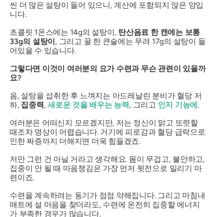
씬 더 많은 설탕이 들어 있으니, 계산에 포함되지 않은 양입
니다.
초콜릿 1온스에는 14g의 설탕이,
탄산음료 한 캔에는 보통
33g의 설탕이
, 그리고 꿀 한 큰술에는 무려 17g의 설탕이 들
어있을 수 있습니다.
그렇다면 이것이 여러분의 요가 수련과 무슨 관련이 있을까
요?
음, 설탕을 섭취한 후 느껴지는 아드레날린 분비가 혈당
저
하
,
집중력
,
새로운 것을 배우는 능력
, 그리고
인지 기능에
.
여러분은 어떠신지 모르겠지만, 저는 정신이 맑고 또렷할
때조차 명상이 어렵습니다. 거기에 피로감과 혈당 급락으로
인한 짜증까지 더해지면 더욱 힘들겠죠.
저만 그런 건 아닐 거라고 생각해요. 몸이 무겁고, 불안하고,
집중이 안 될 때 마음챙김은 가장 먼저 뒷전으로 밀리기 마
련이죠.
수련을 계속하려는 동기가 점점 약해집니다. 그리고 마침내
매트에 설 마음을 찾더라도, 수련에 온전히 집중할 에너지
가 부족한 경우가 많습니다.