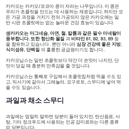
카카오는 카카오/코코아 콩이 자라는 나무입니다. 이 콩은
우리가 초콜릿을 만드는 데 사용하는 재료입니다. 하지만 모
든 가공 과정을 거치기 전의 가공되지 않은 카카오에는 일
반 시판 초콜릿에는 없는 놀라운 건강 효능이 있습니다.
생카카오는 마그네슘, 아연, 철, 칼륨과 같은 필수 미네랄이
풍부합니다. 또한
항산화 물질
과
비타민 B1, B2, B3, B9
등
을 함유하고 있습니다 . 뿐만 아니라
심장 건강에 좋은 지방,
식이섬유, 단백질
의 훌륭한 공급원이기도 합니다 .
카카오닙스는 일반 초콜릿보다 약간 더 쓴맛이 나지만, 단
맛이 당길 때 충분히 만족감을 줄 것입니다.
카카오닙스는 통째로 구입해서 초콜릿칩처럼 먹을 수도 있
고, 믹서기에 갈아서 그래놀라, 요구르트, 스무디에 넣어 먹
을 수도 있습니다.
과일과 채소 스무디
과일에는 엄밀히 말하면 당분이 들어 있지만, 탄산음료, 사
탕, 기타 정크푸드에 사용되는 인공 감미료와는 다른 종류
의 당분입니다.