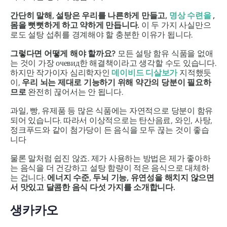
간단히 말해, 설탕은 우리를 나른하게 만들고,
명상 수련을
,
몸을 뻣뻣하게 하고 약하게 만듭니다.
이 두 가지 사실만으
로도 설탕 섭취를 경계해야 할 충분한 이유가 됩니다.
그렇다면 어떻게 해야 할까요?
모든 설탕 함유 식품을 없애
는 것이 가장 очевид한 해결책이라고 생각할 수도 있습니다.
하지만 작가이자 심리학자인
데이비드 디살보가
지적했듯
이,
우리 뇌는 제대로 기능하기 위해 약간의 당분이 필요하
므로
완전히 끊어서는 안 됩니다.
과일, 빵, 유제품 등 많은 식품에는 자연적으로 당분이 함유
되어 있습니다. 따라서 이상적으로는 탄산음료, 와인, 사탕,
정크푸드와 같이
첨가당이 든
음식을 모두 끊는 것이 좋습
니다
물론 말처럼 쉽진 않죠. 제가 사용하는 방법은 제가 좋아하
는 음식을 더 건강하고 설탕 함량이 적은 음식으로 대체하
는 겁니다.
에너지 수준, 두뇌 기능, 유연성을 해치지 않으면
서 맛있고 달콤한 음식 다섯 가지를 소개합니다.
생카카오