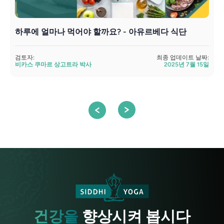
하루에 얼마나 먹어야 할까요? - 아유르베다 식단
검토자:
최종 업데이트 날짜:
검
비카스 쿠마르 상고트라 박사
2025년 7월 15일
건강을
향상시켜 봅시다