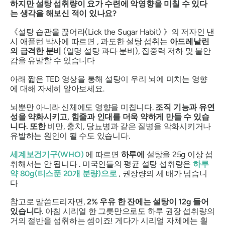
하지만 설탕 섭취량이 요가 수련에 악영향을 미칠 수 있다
는 생각을 해보신 적이 있나요?
《설탕 습관을 끊어라(Lick the Sugar Habit)
》의 저자인 낸
시 애플턴 박사에 따르면 , 과도한 설탕 섭취는
아드레날린
의 급격한 분비
(일명 설탕 과다 분비), 집중력 저하 및 불안
감을 유발할 수 있습니다
아래 짧은 TED 영상을 통해 설탕이 우리 뇌에 미치는 영향
에 대해 자세히 알아보세요.
뇌뿐만 아니라 신체에도 영향을 미칩니다.
조직 기능과 유연
성을 약화시키고, 힘줄과 인대를 더욱 약하게 만들 수 있습
니다. 또한
비만, 충치, 당뇨병과 같은 질병을 악화시키거나
유발하는 원인이 될 수도 있습니다.
세계보건기구(WHO)
에 따르면
하루에
설탕을 25g 이상 섭
취해서는 안 됩니다 . 미국인들의 평균 설탕 섭취량은
하루
약 80g(티스푼 20개 분량)으로
, 권장량의
세 배가
넘습니
다
참고로 말씀드리자면,
2% 우유 한 잔에는 설탕이 12g 들어
있습니다
. 아침 시리얼 한 그릇만으로도 하루 권장 섭취량의
거의 절반을 섭취하는 셈이죠! 게다가 시리얼 자체에는 훨