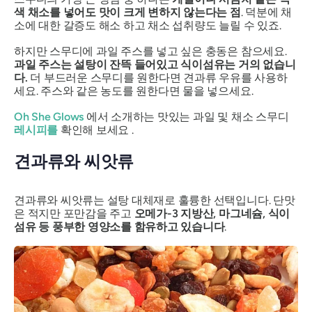
색 채소를 넣어도 맛이 크게 변하지 않는다는 점
. 덕분에 채
소에 대한 갈증도 해소
하고
채소 섭취량도 늘릴 수 있죠.
하지만 스무디에 과일 주스를 넣고 싶은 충동은 참으세요.
과일 주스는 설탕이 잔뜩 들어있고 식이섬유는 거의 없습니
다.
더 부드러운 스무디를 원한다면 견과류 우유를 사용하
세요. 주스와 같은 농도를 원한다면 물을 넣으세요.
Oh She Glows
에서 소개하는 맛있는 과일 및 채소 스무디
레시피를
확인해 보세요 .
견과류와 씨앗류
견과류와 씨앗류는 설탕 대체재로 훌륭한 선택입니다. 단맛
은 적지만 포만감을 주고
오메가-3 지방산, 마그네슘, 식이
섬유 등 풍부한 영양소를 함유하고 있습니다
.