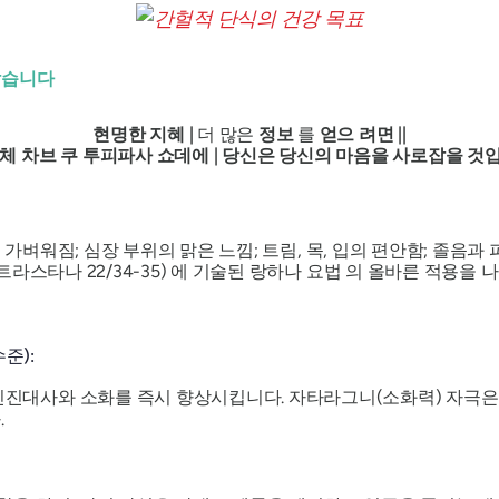
같습니다
현명한
지혜
|
더 많은
정보
를
얻으
려면
||
체
차브 쿠
투피파사
쇼데에 |
당신은 당신의
마음을
사로잡을
것
 가벼워짐; 심장 부위의 맑은 느낌; 트림, 목, 입의 편안함; 졸음과 
트라스타나 22/34-35) 에 기술된 랑하나 요법
의
올바른 적용을 나
준):
신진대사와 소화를 즉시 향상시킵니다. 자타라그니(소화력) 자극
.