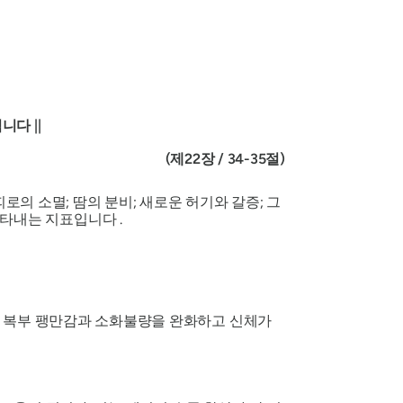
입니다
||
(제22장 / 34-35절)
피로의 소멸; 땀의 분비; 새로운 허기와 갈증; 그
타내는 지표입니다 .
은 복부 팽만감과 소화불량을 완화하고 신체가