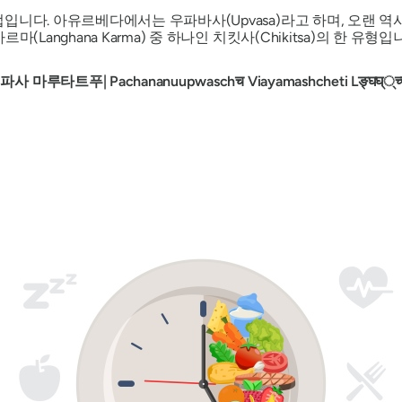
입니다. 아유르베다에서는 우파바사(Upvasa)라고 하며, 오랜 역
Langhana Karma) 중 하나인 치킷사(Chikitsa)의 한 유형입
파사 마루타트푸| Pachananuupwaschच Viayamashcheti Lङ्घघ््च्च