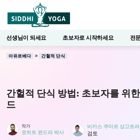
선생님이 되세요
초보자로 시작하세요
전문
7일간의 웰니스
블로그
배우다
»
아유르베다
간헐적 단식
간헐적 단식 방법: 초보자를 위한
드
작가
비카스 쿠마르 상고트라
로히트 완드라 박사
검토