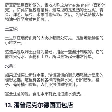
萨莫萨是用面粉做的，当地人称之为“maida shell”（面粉外
壳）。萨莫萨里包着馅料，最常见的是煮熟的土豆泥、青
豆、洋葱、扁豆、水果或青辣椒。之后，将萨莫萨放入植
物油中炸至金黄色即可。.
土豆饼：
土豆饼在瑞诗凯诗的大街小巷随处可见，是当地最畅销的
小吃之一。.
这道菜是以炸土豆饼为基础，搭配一些酱汁制成的。它的
原料只有水、面粉和土豆，所以烹饪起来非常简单。.
水果：
如果您想买些新鲜水果，瑞诗凯诗的街头巷尾绝对是您的
理想之选。这里有各种各样的新鲜水果，例如芒果、橙
子、葡萄柚和香蕉。人们还提供鲜榨果汁。.
需要注意的是，食用水果前要用过滤水清洗。.
13. 潘普尼克尔德国面包店