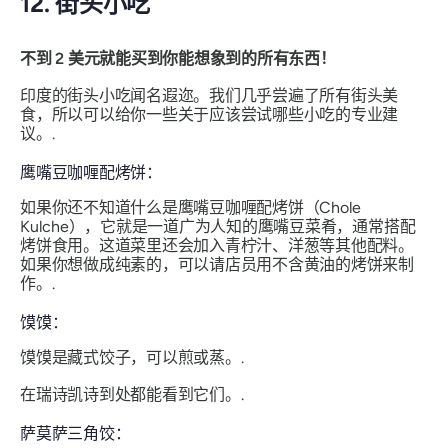
12. 街头小吃
不到 2 美元就能买到你能想象到的所有东西！
印度的街头小吃闻名遐迩。我们几乎尝遍了所有街头美
食，所以可以给你一些关于应该尝试哪些小吃的专业建
议。.
鹰嘴豆咖喱配烤饼：
如果你还不知道什么是鹰嘴豆咖喱配烤饼（Chole
Kulche），它就是一道广为人知的鹰嘴豆菜肴，通常搭配
烤饼食用。这道菜里还会加入青柠汁、洋葱等其他配料。
如果你想做成纯素的，可以请店员用不含黄油的烤饼来制
作。.
馍馍：
馍馍是藏式饺子，可以煎或蒸。.
在瑞诗凯诗到处都能看到它们。.
萨莫萨三角饺：