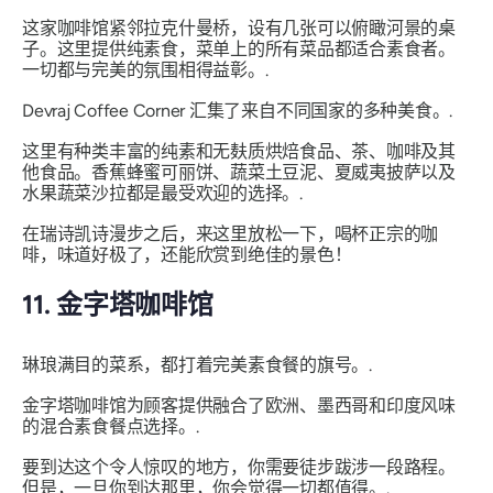
这家咖啡馆紧邻拉克什曼桥，设有几张可以俯瞰河景的桌
子。这里提供纯素食，菜单上的所有菜品都适合素食者。
一切都与完美的氛围相得益彰。.
Devraj Coffee Corner 汇集了来自不同国家的多种美食。.
这里有种类丰富的纯素和无麸质烘焙食品、茶、咖啡及其
他食​​品。香蕉蜂蜜可丽饼、蔬菜土豆泥、夏威夷披萨以及
水果蔬菜沙拉都是最受欢迎的选择。.
在瑞诗凯诗漫步之后，来这里放松一下，喝杯正宗的咖
啡，味道好极了，还能欣赏到绝佳的景色！
11. 金字塔咖啡馆
琳琅满目的菜系，都打着完美素食餐的旗号。.
金字塔咖啡馆为顾客提供融合了欧洲、墨西哥和印度风味
的混合素食餐点选择。.
要到达这个令人惊叹的地方，你需要徒步跋涉一段路程。
但是，一旦你到达那里，你会觉得一切都值得。.