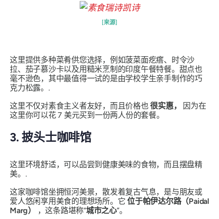
[来源]
这里提供多种菜肴供您选择，例如菠菜面疙瘩、时令沙
拉、茄子慕沙卡以及用糙米烹制的印度午餐特餐。甜点也
毫不逊色，其中最值得一试的是由学校学生亲手制作的巧
克力松露。.
这里不仅对素食主义者友好，而且价格也
很实惠，
因为在
这里你可以花 7 美元买到一份两人份的套餐。
3. 披头士咖啡馆
这里环境舒适，可以品尝到健康美味的食物，而且摆盘精
美。.
这家咖啡馆坐拥恒河美景，散发着复古气息，是与朋友或
爱人悠闲享用美食的理想场所。它
位于帕伊达尔路（Paidal
Marg）
，这条路堪称“
城市之心
”。