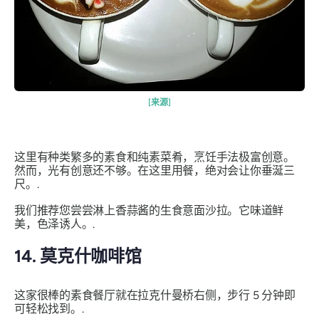
[来源]
这里有种类繁多的素食和纯素菜肴，烹饪手法极富创意。
然而，光有创意还不够。在这里用餐，绝对会让你垂涎三
尺。.
我们推荐您尝尝淋上香蒜酱的生食意面沙拉。它味道鲜
美，色泽诱人。.
14. 莫克什咖啡馆
这家很棒的素食餐厅就在拉克什曼桥右侧，步行 5 分钟即
可轻松找到。.