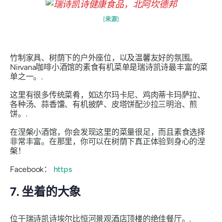
[来源]
竹制家具、树荫下的户外座位，以及温馨友好的氛围。
Nirvana咖啡小酒馆的素食有机菜单是瑞诗凯诗最丰富的菜
单之一。.
这里有很多传统菜肴，如达尔玛卡尼、鸡肉蒂卡玛萨拉、
各种汤、蒜香馕、有机披萨、皮塔饼配沙拉三明治、煎
饼。.
在涅槃小酒馆，你会发现这里的菜量很足，而且素食选择
非常丰富。在那里，你可以在树荫下真正体验到身心的涅
槃！
Facebook：
https
7. 坐着的大象
位于瑞诗凯诗埃尔比恒河景观酒店顶楼的绝佳餐厅。.