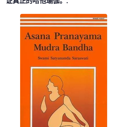
证真正的哈他瑜伽。.