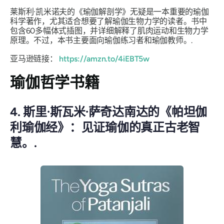
莱斯利·凯米诺夫的《瑜伽解剖学》无疑是一本重要的瑜伽
科学著作，尤其适合想要了解瑜伽生物力学的读者。书中
包含60多幅体式插图，并详细解释了肌肉运动和生物力学
原理。不过，本书主要面向瑜伽练习者和瑜伽教师。.
亚马逊链接：
https://amzn.to/4iEBT5w
瑜伽哲学书籍
4. 斯里·斯瓦米·萨奇达南达的《帕坦伽
利瑜伽经》：见证瑜伽的真正古老智
慧。.