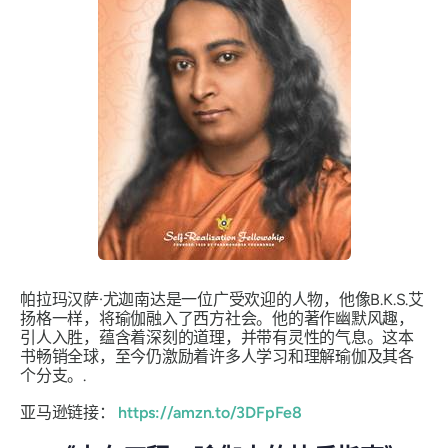
帕拉玛汉萨·尤迦南达是一位广受欢迎的人物，他像B.K.S.艾
扬格一样，将瑜伽融入了西方社会。他的著作幽默风趣，
引人入胜，蕴含着深刻的道理，并带有灵性的气息。这本
书畅销全球，至今仍激励着许多人学习和理解瑜伽及其各
个分支。.
亚马逊链接：
https://amzn.to/3DFpFe8