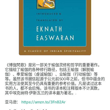
《博伽梵歌》是另一部关于瑜伽灵修和哲学的重要著作。
它描绘了瑜伽的各种修行路径，包括王瑜伽（解脱瑜
伽）、奉爱瑜伽（虔诚瑜伽）、业瑜伽（行动瑜伽）等
等。虽然该书据信起源于公元前500年之前，但书中蕴含的
实用方法使其至今仍具有重要的参考价值。凡是读过这本
书的人，都不会后悔。该书的译本和注释版本不计其数，
其中埃克纳特·伊斯瓦兰的译本最为著名。.
亚马逊：
https://amzn.to/3Fn82Ar