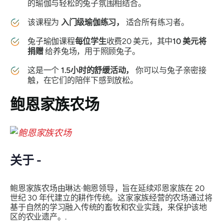
的瑜伽与轻松的兔子氛围相结合。
该课程为
入门级瑜伽练习，
适合所有练习者。
兔子瑜伽课程
每位学生
收费20 美元，其中
10 美元将
捐赠
给养兔场，用于照顾兔子。
这是一个
1.5小时的舒缓活动，
你可以与兔子亲密接
触，在它们的陪伴下感到放松。
鲍恩家族农场
关于 -
鲍恩家族农场由琳达·鲍恩领导，旨在延续邓恩家族在 20
世纪 30 年代建立的耕作传统。这家家族经营的农场通过将
基于自然的学习融入传统的畜牧和农业实践，来保护该地
区的农业遗产。.