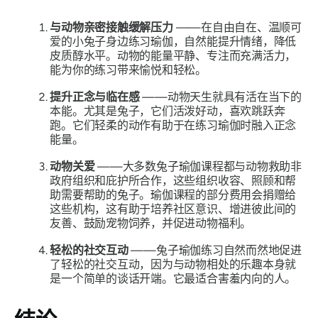
与动物亲密接触缓解压力
——在自由自在、温顺可
爱的小兔子身边练习瑜伽，自然能提升情绪，降低
皮质醇水平。动物的能量平静、专注而充满活力，
能为你的练习带来愉悦和轻松。
提升正念与临在感
——动物天生就具有活在当下的
本能。尤其是兔子，它们活泼好动，喜欢跳跃奔
跑。它们轻柔的动作有助于在练习瑜伽时融入正念
能量。
动物关爱
——大多数兔子瑜伽课程都与动物救助非
政府组织和庇护所合作，这些组织收容、照顾和帮
助需要帮助的兔子。瑜伽课程的部分费用会捐赠给
这些机构，这有助于培养社区意识、增进彼此间的
友善、鼓励宠物饲养，并促进动物福利。
轻松的社交互动
——兔子瑜伽练习自然而然地促进
了轻松的社交互动，因为与动物相处的乐趣本身就
是一个简单的谈话开端。它最适合害羞内向的人。