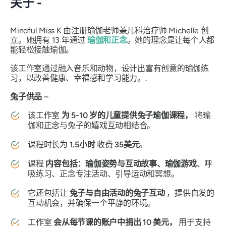
关于 -
Mindful Miss K 由注册瑜伽老师兼儿科治疗师 Michelle 创
立。她拥有 13 年通过
瑜伽和正念
。她的理念是让每个人都
能轻松接触瑜伽。
该工作室通过融入音乐和动物，设计出富有创意的瑜伽练
习，以改善健康、幸福感和学习能力。.
兔子供品 –
该工作室
为 5-10 岁的儿童提供兔子瑜伽课程，
将瑜
伽和正念与兔子的嬉戏互动相结合。
课程时长为
1.5小时
收费
35美元
。
课程
内容包括：瑜伽姿势与互动故事、瑜伽游戏
、呼
吸练习、正念专注活动、引导运动和冥想。
它还包括让
兔子与自由活动的兔子互动
，提供自发的
互动机会，并确保一个平静的环境。
工作室
会从每节课的账户中捐出 10 美元，
用于支持