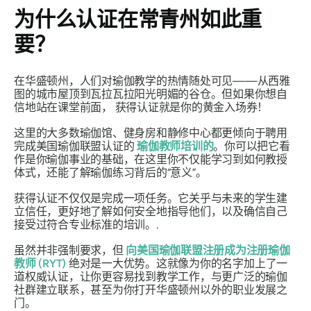
为什么认证在常青州如此重
要？
在华盛顿州，人们对瑜伽教学的热情随处可见——从西雅
图的城市屋顶到瓦拉瓦拉阳光明媚的谷仓。但如果你想自
信地站在课堂前面，
获得认证就是你的黄金入场券！
这里的大多数瑜伽馆、健身房和静修中心都更倾向于聘用
完成美国瑜伽联盟认证的
瑜伽教师培训的
。你可以把它看
作是你瑜伽事业的基础，在这里你不仅能学习到如何教授
体式，还能了解瑜伽练习背后的“意义”。
获得认证不仅仅是完成一项任务。它关乎与未来的学生建
立信任，更好地了解如何安全地指导他们，以及确信自己
接受过符合专业标准的培训。.
虽然并非强制要求，但
向美国瑜伽联盟注册成为注册瑜伽
教师 (RYT)
绝对是一大优势。这就像为你的名字加上了一
道权威认证，让你更容易找到教学工作，与更广泛的瑜伽
社群建立联系，甚至为你打开华盛顿州以外的职业发展之
门。