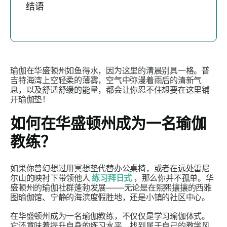
结语
瑜伽在华盛顿州如鱼得水，因为这里的清晨别具一格。普
吉特海湾上空轻柔的薄雾，空气中弥漫着雨后的清新气
息，以及舒适舒缓的能量，都会让你忍不住想要在这里铺
开瑜伽垫！
如何在华盛顿州成为一名瑜伽
教练？
如果你曾幻想过用冥想垫代替办公桌椅，或者在远处雷尼
尔山的映衬下带领他人
练习拜日式
，那么你并不孤单。华
盛顿州的瑜伽社群蓬勃发展——无论是在熙熙攘攘的西雅
图瑜伽馆、宁静的海滨度假胜地，还是小镇的社区中心。
在华盛顿州成为一名瑜伽教练，不仅仅是学习瑜伽体式。
它还意味着提升自身的练习水平，找到属于自己的教学风