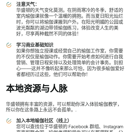
注意天气：
华盛顿的天气变化莫测。在阴雨寒冷的冬季，舒适的
室内瑜伽课就像一个温暖的拥抱。而当夏日阳光灿烂
时，你可以将瑜伽课搬到户外。在阳光明媚的公园或
波光粼粼的湖边带领瑜伽练习，体验改变人生的美
好，尽享两种截然不同的体验！
学习商业基础知识
如果你想独立授课或经营自己的瑜伽工作室，你需要
的不仅仅是瑜伽动作。你需要开始考虑如何进行自我
营销、管理日程安排以及处理简单的会计事务。别担
心——这并不像听起来那么可怕，因为很多瑜伽爱好
者都经历过这些，他们可以帮助你！
本地资源与人脉
华盛顿拥有丰富的资源，可以帮助你深入体验瑜伽教学，
所以你在这条路上永远不会孤单。.
加入本地瑜伽社区（线上）
您可以查找位于华盛顿的 Facebook 群组、Instagram