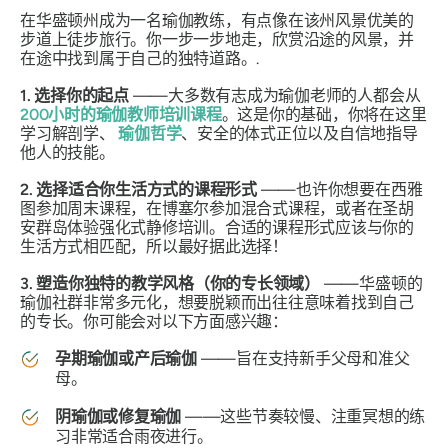
在华盛顿州成为一名瑜伽教练，有点像在该州风景优美的
步道上徒步旅行。你一步一步地走，欣赏沿途的风景，并
在途中找到属于自己的独特道路。.
1. 选择你的起点
——大多数有志成为瑜伽老师的人都会从
200小时的瑜伽教师培训课程
。这是你的基础，你将在这里
学习解剖学、
瑜伽哲学
、安全的体式正位以及自信地指导
他人的技能。
2. 选择适合你生活方式的课程形式
——也许你想要在西雅
图参加周末课程，在博塞尔参加混合式课程，或者在圣胡
安群岛体验强化式静修培训。合适的课程形式应该与你的
生活方式相匹配，所以最好据此选择！
3. 塑造你独特的教学风格（你的专长领域）
——华盛顿的
瑜伽社群非常多元化，想要脱颖而出往往意味着找到自己
的专长。你可能会对以下方面感兴趣：
孕期瑜伽或产后瑜伽
——旨在支持新手父母和准父
母。
阴瑜伽或修复瑜伽
——这些节奏较慢、注重冥想的练
习非常适合雨夜进行。