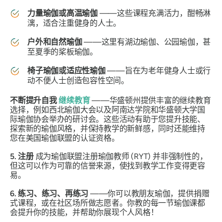
力量瑜伽或高温瑜伽
——这些课程充满活力，酣畅淋
漓，适合注重健身的人士。
户外和自然瑜伽
——这里有湖边瑜伽、公园瑜伽，甚
至夏季的桨板瑜伽。
椅子瑜伽或适应性瑜伽
——旨在为老年健身人士或行
动不便人士创造包容性空间。
不断提升自我
继续教育
——华盛顿州提供丰富的继续教育
选择，例如西北瑜伽大会以及阿南达学院和华盛顿大学国
际瑜伽协会举办的研讨会。这些活动有助于您提升技能、
探索新的瑜伽风格，并保持教学的新鲜感，同时还能维持
您在美国瑜伽联盟的认证资格。
5. 注册
成为瑜伽联盟注册瑜伽教师 (RYT) 并非强制性的，
但这可以作为可靠的信誉来源，使找到教学工作变得更容
易。
6. 练习、练习、再练习
——你可以教朋友瑜伽，提供捐赠
式课程，或在社区场所做志愿者。你教的每一节瑜伽课都
会提升你的技能，并帮助你展现个人风格！