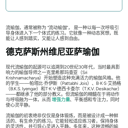
流瑜伽，通常被称为
“流动瑜伽”，
是一种以每一次呼吸引
导身体进入下一个体式的练习。它就像一种动态冥想，既
能让人感到踏实，又能让人感到自由。
德克萨斯州维尼亚萨瑜伽
现代流瑜伽的起源可以追溯到20世纪30年代，当时最具影
响力的瑜伽导师之一克里希那玛查亚（Sri
Krishnamacharya）开始塑造这种充满活力的瑜伽风格。他
的学生——帕塔比·乔伊斯（Pattabhi Jois）、B·K·S·艾扬格
（B.K.S. Iyengar）和T·K·V·德西卡查尔（T.K.V. Desikachar）
——都继承了他的部分教义。但流瑜伽的精髓在于将动作
与呼吸融为一体，从而
增强力量
、平衡感和专注力，同时
使心灵平静。
流瑜伽的初衷绝非仅仅是身体锻炼，而是被设计成一种鲜
活的、有生命力的练习。它能轻松适应练习者，保持身体
的灵活性，并引导心灵进入平静。多年来，这种流畅的瑜