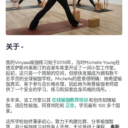
关于 -
我的Vinyasa瑜伽练习始于2016年，当时Michelle Young在
德克萨斯州奥斯汀的自家车库里开设了一间小型工作室。
起初，这只是一个简陋的空间，但很快发展成为拥有数千
名学员的全球瑜伽学校。Michelle的愿景很明确：她希望瑜
伽真实、易于参与且价格合理，因此她为新晋瑜伽老师提
供了一个安全的学习、练习和探索自身风格的场所。.
多年来，该工作室以其
在线瑜伽教师培训
和创伤知情瑜
伽、适应性瑜伽、阿育吠陀和
正念
，学员遍布 100 多个国
家。
这所学校始终秉承初心，致力于构建社群、分享瑜伽智
慧，并让瑜伽练习对所有人开放。无论是线上课程、
奥斯