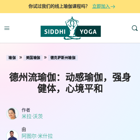
你试过我们的线上瑜伽课程吗？
立即加入
»
»
瑜伽
美国瑜伽
德克萨斯州瑜伽
德州流瑜伽：动感瑜伽，强身
健体，心境平和
作者
米拉·沃茨
由
阿图尔·米什拉