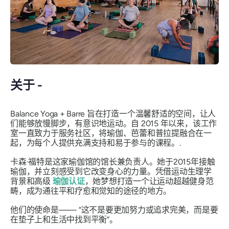
关于 -
Balance Yoga + Barre 旨在打造一个温馨舒适的空间，让人
们能够放慢脚步，有意识地运动。自 2015 年以来，该工作
室一直致力于服务社区，将瑜伽、芭蕾和普拉提融合在一
起，为每个人提供充满支持和易于参与的课程。.
卡森·福特是这家瑜伽馆的馆长兼负责人。她于2015年接触
瑜伽，并立刻感受到它改变身心的力量。凭借运动生理学
背景和高级
瑜伽认证
，她梦想打造一个让运动超越健身范
畴，成为通往平和疗愈和觉知的途径的地方。
他们的使命是——
“这不是要更加努力或追求完美，而是要
在垫子上和生活中找到平衡”。