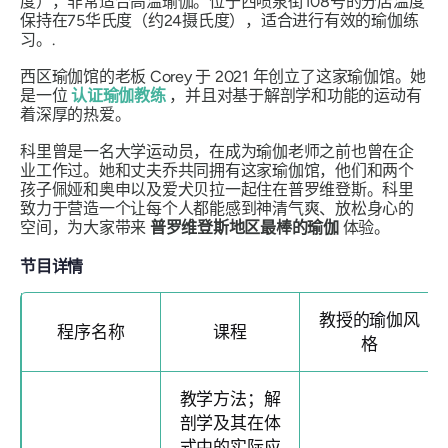
度），非常适合高温瑜伽。位于西喷泉街108号的分店温度
保持在75华氏度（约24摄氏度），适合进行有效的瑜伽练
习。.
西区瑜伽馆的老板 Corey 于 2021 年创立了这家瑜伽馆。她
是一位
认证瑜伽教练
，并且对基于解剖学和功能的运动有
着深厚的热爱。
科里曾是一名大学运动员，在成为瑜伽老师之前也曾在企
业工作过。她和丈夫乔共同拥有这家瑜伽馆，他们和两个
孩子佩娅和奥申以及爱犬贝拉一起住在普罗维登斯。科里
致力于营造一个让每个人都能感到神清气爽、放松身心的
空间，为大家带来
普罗维登斯地区最棒的瑜伽
体验。
节目详情
教授的瑜伽风
程序名称
课程
格
教学方法；解
剖学及其在体
式中的实际应