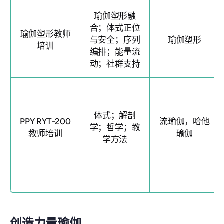
瑜伽塑形融
合；体式正位
瑜伽塑形教师
与安全；序列
瑜伽塑形
培训
编排；能量流
动；社群支持
体式；解剖
PPY RYT-200
流瑜伽，哈他
学；哲学；教
教师培训
瑜伽
学方法
创造力量瑜伽