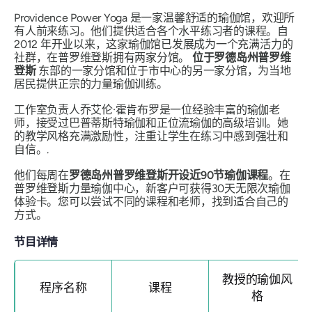
Providence Power Yoga 是一家温馨舒适的瑜伽馆，欢迎所
有人前来练习。他们提供适合各个水平练习者的课程。自
2012 年开业以来，这家瑜伽馆已发展成为一个充满活力的
社群，在普罗维登斯拥有两家分馆。
位于罗德岛州普罗维
登斯
东部的一家分馆和位于市中心的另一家分馆，为当地
居民提供正宗的力量瑜伽训练。
工作室负责人乔艾伦·霍肯布罗是一位经验丰富的瑜伽老
师，接受过巴普蒂斯特瑜伽和正位流瑜伽的高级培训。她
的教学风格充满激励性，注重让学生在练习中感到强壮和
自信。.
他们每周在
罗德岛州普罗维登斯开设近90节瑜伽课程
。在
普罗维登斯力量瑜伽中心，新客户可获得30天无限次瑜伽
体验卡。您可以尝试不同的课程和老师，找到适合自己的
方式。
节目详情
教授的瑜伽风
程序名称
课程
格