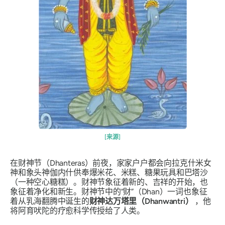
[来源]
在财神节（Dhanteras）前夜，家家户户都会向拉克什米女
神和象头神伽内什供奉爆米花、米糕、糖果玩具和
巴塔沙
（一种空心糖糕）。财神节象征着新的、吉祥的开始，也
象征着净化和新生。财神节中的“财”（Dhan）一词也象征
着从乳海翻腾中诞生的
财神达万塔里（Dhanwantri）
，他
将
阿育吠陀
的疗愈科学传授给了人类。