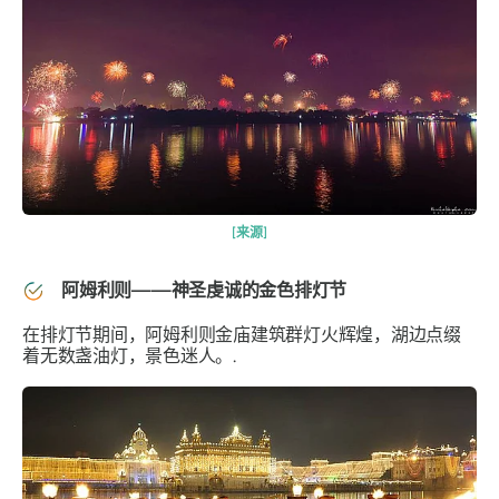
[来源]
阿姆利则——神圣虔诚的金色排灯节
在排灯节期间，阿姆利则金庙建筑群灯火辉煌，湖边点缀
着无数盏油灯，景色迷人。.