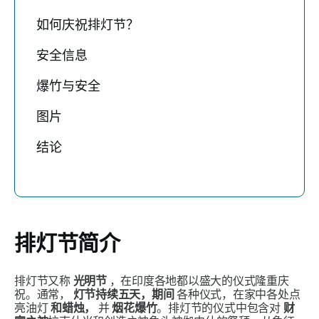
如何庆祝排灯节？
安全信息
爆竹与安全
图片
结论
排灯节简介
排灯节又称
光明节
，在印度各地都以盛大的仪式隆重庆
祝。通常，
灯节持续五天，期间
各种仪式，在家中各处点
亮油灯
和蜡烛，
并
烟花爆竹
。排灯节的仪式中包含对
财