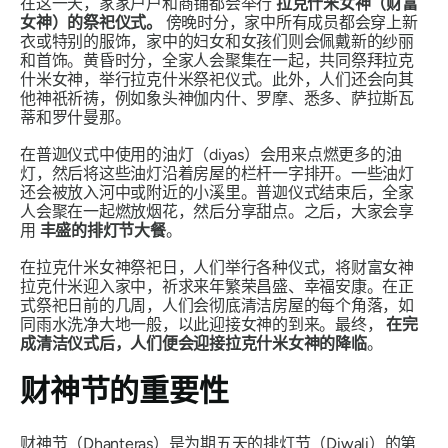
在这一天，家家户户和商铺都会举行
拉克什米女神（财富
女神）的祭祀仪式。
傍晚时分，家中所有成员都会穿上新
衣或特别的服饰，家中的妇女和女孩们则会佩戴新的纱丽
和首饰。黄昏时分，全家人会聚集在一起，共同祭拜拉克
什米女神，举行拉克什米祭祀仪式。此外，人们还会向其
他神祇祈祷，例如象头神伽内什、罗摩、悉多、萨拉斯瓦
蒂和罗什曼那。
在普迦仪式中使用的油灯（diyas）会用来点燃更多的油
灯，然后将这些油灯沿着房屋的栏杆一字排开。一些油灯
还会被放入河中或附近的小溪里。普迦仪式结束后，全家
人会聚在一起燃放烟花，然后分享甜点。之后，大家会享
用
丰盛的排灯节大餐
。
在拉克什米女神祭祀日，人们举行各种仪式，将财富女神
拉克什米迎入家中，祈求来年繁荣昌盛、幸福安康。在正
式祭祀日前的几周，人们会彻底清洁房屋的每个角落，如
同雨水洗净大地一般，以此迎接女神的到来。最终，
在完
成清洁仪式后，人们便会迎接拉克什米女神的降临
。
财神节的重要性
财神节（Dhanteras）是为期五天的排灯节（Diwali）的第