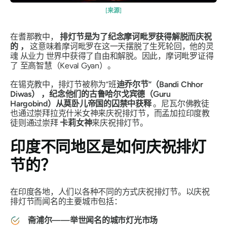
[来源]
在耆那教中，
排灯节是为了纪念摩诃毗罗获得解脱而庆祝
的
，
这意味着摩诃毗罗在这一天摆脱了生死轮回，他的灵
魂
从业力
世界中获得了自由和解脱。因此，摩诃毗罗证得
了
至高智慧（Keval Gyan）。
在锡克教中，排灯节被称为
“班
迪乔尔节”（Bandi Chhor
Diwas）
，纪念他们的古鲁哈尔戈宾德（Guru
Hargobind）从莫卧儿帝国的囚禁中获释
。尼瓦尔佛教徒
也通过崇拜拉克什米女神来庆祝排灯节，而孟加拉印度教
徒则通过崇拜
卡莉女神
来庆祝排灯节。
印度不同地区是如何庆祝排灯
节的？
在印度各地，人们以各种不同的方式庆祝排灯节。以庆祝
排灯节而闻名的主要城市包括：
斋浦尔——举世闻名的城市灯光市场