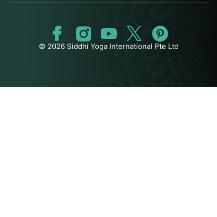
© 2026 Siddhi Yoga International Pte Ltd