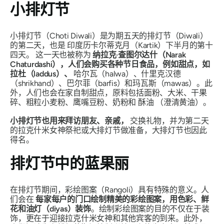
小排灯节
小排灯节（Choti Diwali）是为期五天的排灯节（Diwali）
的第二天，也是
印度历卡尔蒂克月（Kartik）下半月的第十
四天。
这一天也被称为
纳拉克·查图尔达什（Narak
Chaturdashi），人们会购买各种节日食品，例如甜点，如
拉杜（laddus）、
哈尔瓦（halwa）、什里克汉德
（shrikhand）、巴尔菲（barfis）和玛瓦斯（mawas）。此
外，人们也会在家自制甜点，原料包括面粉、大米、干果
碎、粗粒小麦粉、鹰嘴豆粉、奶粉和
酥油
（澄清黄油）。
小排灯节也用来拜访朋友、亲戚，
交换礼物，并为第二天
的拉克什米女神祭祀或大排灯节做准备，大排灯节也因此
得名。
排灯节中的蓝果丽
在排灯节期间，彩绘图案（Rangoli）具有特殊的意义。人
们会在
每家每户的门口绘制精美的彩绘图案，用色彩、鲜
花和油灯（diyas）装饰
。绘制彩绘图案的目的不仅在于装
饰，更在于迎接拉克什米女神和其他宾客的到来。此外，