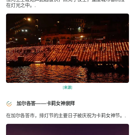
在灯光之中。.
[来源]
加尔各答——卡莉女神崇拜
在加尔各答市，排灯节的主要日子被庆祝为卡莉女神节。.