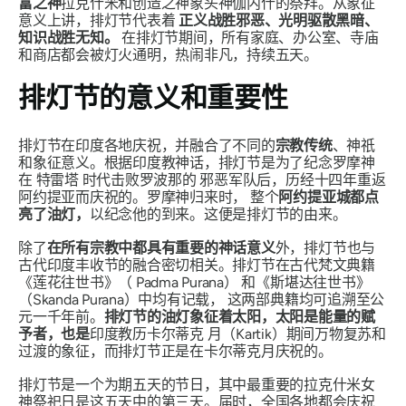
富之神
拉克什米和创造之神象头神伽内什的祭拜。从象征
意义上讲，排灯节代表着
正义战胜邪恶、光明驱散黑暗、
知识战胜无知。
在排灯节期间，所有家庭、办公室、寺庙
和商店都会被灯火通明，热闹非凡，持续五天。
排灯节的意义和重要性
排灯节在印度各地庆祝，并融合了不同的
宗教传统
、神祇
和象征意义。根据印度教神话，排灯节是为了纪念罗摩神
在
特雷塔
时代击败
罗波那的
邪恶军队后，历经十四年重返
阿约提亚而庆祝的。罗摩神归来时
，
整个
阿约提亚城都点
亮了油灯，
以纪念他的到来。这便是排灯节的由来。
除了
在所有宗教中都具有重要的神话意义
外，排灯节也与
古代印度丰收节的融合密切相关。排灯节在古代梵文典籍
《莲花往世书》（
Padma Purana）
和
《斯堪达往世书》
（Skanda Purana）中均有记载，
这两部典籍均可追溯至公
元一千年前。
排灯节的油灯象征着太阳，太阳是能量的赋
予者，也是
印度教历
卡尔蒂克
月（Kartik）期间万物复苏和
过渡的象征，而排灯节正是在卡尔蒂克月庆祝的。
排灯节是一个为期五天的节日，其中最重要的拉克什米女
神祭祀日是这五天中的第三天。届时，全国各地都会庆祝