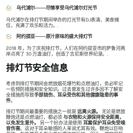
乌代浦尔——尽情享受乌代浦尔灯光节
乌代浦尔在排灯节期间举办的灯光节有DJ表演、美食摊
位，充满了欢乐和活力。.
阿约提亚——原汁原味的盛大排灯节
2018 年，为了庆祝排灯节，人们在阿约提亚市的萨鲁河两
岸点亮了 30 万盏油灯，创造了吉尼斯世界纪录。.
排灯节安全信息
考虑到排灯节期间会燃放烟花爆竹和点燃油灯，务必牢记
一些预防措施和安全知识。过去曾发生过许多因不了解安
全措施而导致
手部烧伤、耳朵受伤和其他健康隐患的事
件
。
排灯节期间最重要的措施之一就是
远离火源。
无论是燃放
鞭炮还是点燃油灯，都必须
与衣物和火源保持安全距离，
以免发生意外。
另一个好办法是使用
耳塞保护耳朵免受噪
音伤害
。这对于耳朵敏感的人来说尤其有效。鞭炮以巨响