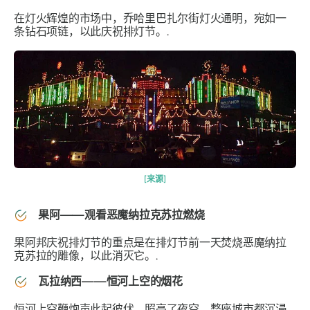
在灯火辉煌的市场中，乔哈里巴扎尔街灯火通明，宛如一
条钻石项链，以此庆祝排灯节。.
[来源]
果阿——观看恶魔纳拉克苏拉燃烧
果阿邦庆祝排灯节的重点是在排灯节前一天焚烧恶魔纳拉
克苏拉的雕像，以此消灭它。.
瓦拉纳西——恒河上空的烟花
恒河上空鞭炮声此起彼伏，照亮了夜空，整座城市都沉浸