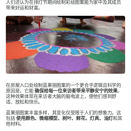
人们还认为在排灯节期间绘制彩绘图案能为家中及其成员
带来好运和财富。
在房屋入口处绘制蓝果丽图案的一个更合乎逻辑且科学的
原因是，它能
确保给每一位来访者带来平静安宁的效果
。
这种效果体现在来访者大脑的脑电波上，使他们感到舒
适、放松和快乐。
蓝果丽图案丰富多样，其变化仅受限于人们的想象力。这
包括
使用颜色、微缩模型、树叶、鲜花、灯具、油灯
和其
他材料。