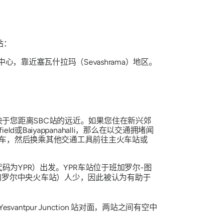
站：
，靠近塞瓦什拉玛（Sevashrama）地区。
于您距离SBC站的远近。如果您住在新兴郊
d或Baiyappanahalli，那么在以交通拥堵闻
站下车，然后换乘其他交通工具前往主火车站或
码为YPR）出发。YPR车站位于班加罗尔-图
站（班加罗尔中央火车站）人少，因此被认为有助于
Yesvantpur Junction 站对面，两站之间有空中