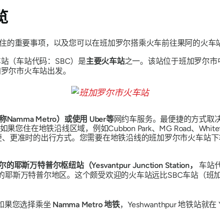
览
住的重要事项，以及您可以在班加罗尔搭乘火车前往果阿的火车
站（车站代码：SBC）是
主要火车站
之一。该站位于班加罗尔市中心
加罗尔市火车站出发。
Namma Metro）或使用
Uber等
网约车服务。最便捷的方式取决
地铁沿线区域，例如Cubbon Park、MG Road、Whitefiel
是更方便、更准时的出行方式。您需要在地铁沿线的班加罗尔市火车
耶斯万特普尔枢纽站（Yesvantpur Junction Station，
车站代
 Road）上的耶斯万特普尔地区。这个颇受欢迎的火车站远比SBC车
。如果您选择乘坐
Namma Metro 地铁
，Yeshwanthpur 地铁站就在 
。