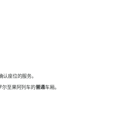
确认座位的服务。
罗尔至果阿列车的
普通
车厢。